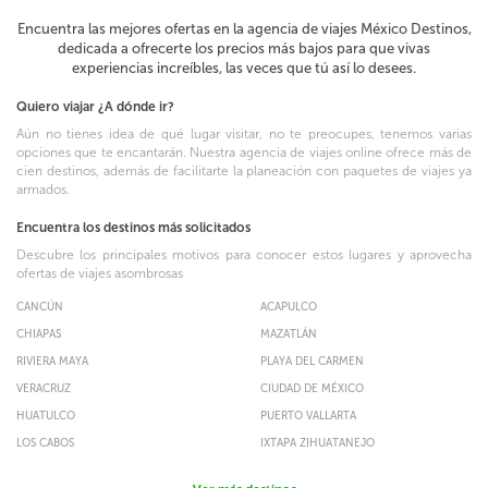
Encuentra las mejores ofertas en la agencia de viajes México Destinos,
dedicada a ofrecerte los precios más bajos para que vivas
experiencias increíbles, las veces que tú así lo desees.
Quiero viajar ¿A dónde ir?
Aún no tienes idea de qué lugar visitar, no te preocupes, tenemos varias
opciones que te encantarán. Nuestra agencia de viajes online ofrece más de
cien destinos, además de facilitarte la planeación con paquetes de viajes ya
armados.
Encuentra los destinos más solicitados
Descubre los principales motivos para conocer estos lugares y aprovecha
ofertas de viajes asombrosas
CANCÚN
ACAPULCO
CHIAPAS
MAZATLÁN
RIVIERA MAYA
PLAYA DEL CARMEN
VERACRUZ
CIUDAD DE MÉXICO
HUATULCO
PUERTO VALLARTA
LOS CABOS
IXTAPA ZIHUATANEJO