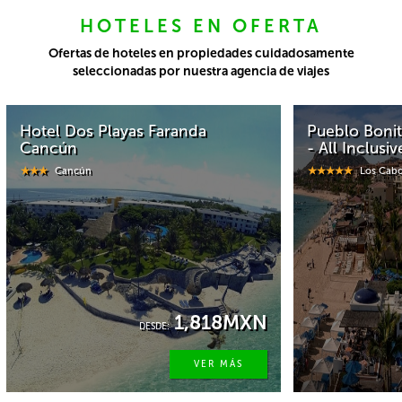
HOTELES EN OFERTA
Ofertas de hoteles en propiedades cuidadosamente
seleccionadas por nuestra agencia de viajes
Pueblo Bonito Los Cabos Blanco
Pueblo Bo
- All Inclusive
Resort & S
Los Cabos
Maza
N
9,210MXN
DESDE:
VER MÁS