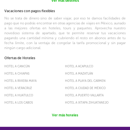
Ver más destinos
Vacaciones con pagos flexibles
No se trata de dinero sino de saber viajar, por eso te damos facilidades de
pago que no podrás encontrar en otras agencias de viajes en México, aunado
a las mejores ofertas en hoteles, tours y paquetes. Aprovecha nuestro
novedoso sistema de apartado, que te permite reservar tus vacaciones
pagando una cantidad mínima y cubriendo el resto en abonos antes de tu
fecha límite, con la ventaja de congelar la tarifa promocional y sin pagar
ningún cargo adicional.
Ofertas de Hoteles
HOTEL A CANCÚN
HOTEL A ACAPULCO
HOTEL A CHIAPAS
HOTEL A MAZATLÁN
HOTEL A RIVIERA MAYA
HOTEL A PLAYA DEL CARMEN
HOTEL A VERACRUZ
HOTEL A CIUDAD DE MÉXICO
HOTEL A HUATULCO
HOTEL A PUERTO VALLARTA
HOTEL A LOS CABOS
HOTEL A IXTAPA ZIHUATANEJO
Ver más hoteles