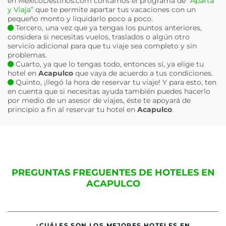
en MéxicoDestinos.com contamos el programa de
“Aparta
y Viaja”
que te permite apartar tus vacaciones con un
pequeño monto y liquidarlo poco a poco.
Tercero, una vez que ya tengas los puntos anteriores,
considera si necesitas vuelos, traslados o algún otro
servicio adicional para que tu viaje sea completo y sin
problemas.
Cuarto, ya que lo tengas todo, entonces sí, ya elige tu
hotel en
Acapulco
que vaya de acuerdo a tus condiciones.
Quinto, ¡llegó la hora de reservar tu viaje! Y para esto, ten
en cuenta que si necesitas ayuda también puedes hacerlo
por medio de un asesor de viajes, éste te apoyará de
principio a fin al reservar tu hotel en
Acapulco
.
PREGUNTAS FREGUENTES DE HOTELES EN
ACAPULCO
¿CUÁLES SON LOS MEJORES HOTELES EN