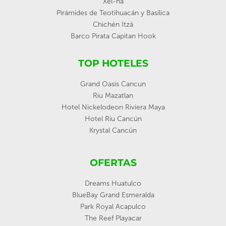
Xel-ha
Pirámides de Teotihuacán y Basílica
Chichén Itzá
Barco Pirata Capitan Hook
TOP HOTELES
Grand Oasis Cancun
Riu Mazatlan
Hotel Nickelodeon Riviera Maya
Hotel Riu Cancún
Krystal Cancún
OFERTAS
Dreams Huatulco
BlueBay Grand Esmeralda
Park Royal Acapulco
The Reef Playacar