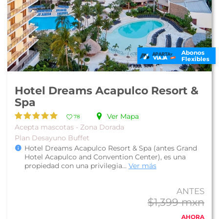
Abonos
Flexibles
Hotel Dreams Acapulco Resort &
Spa
Ver Mapa
78
Acepta mascotas - Zona Dorada
Plan Desayuno Buffet
Hotel Dreams Acapulco Resort & Spa (antes Grand
Hotel Acapulco and Convention Center), es una
propiedad con una privilegia...
Ver más
ANTES
$1,399 mxn
AHORA