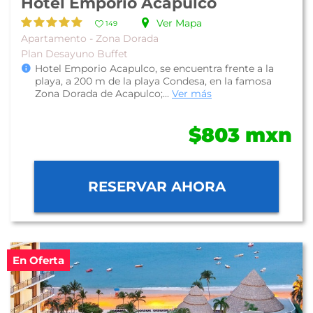
Hotel Emporio Acapulco
Ver Mapa
149
Apartamento - Zona Dorada
Plan Desayuno Buffet
Hotel Emporio Acapulco, se encuentra frente a la
playa, a 200 m de la playa Condesa, en la famosa
Zona Dorada de Acapulco;...
Ver más
$803 mxn
RESERVAR AHORA
En Oferta