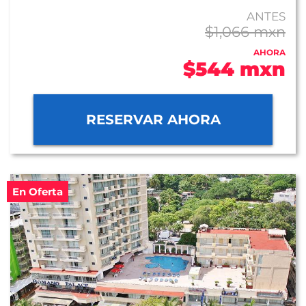
ANTES
$1,066 mxn
AHORA
$544 mxn
RESERVAR AHORA
En Oferta