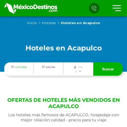
Inicio
Hoteles
Hoteles en Acapulco
Hoteles en Acapulco
LLEGADA
SALIDA
Pax
Buscar
2
OFERTAS DE HOTELES MÁS VENDIDOS EN
ACAPULCO
Los hoteles más famosos de ACAPULCO, hospedaje con
mejor relación calidad - precio para tu viaje