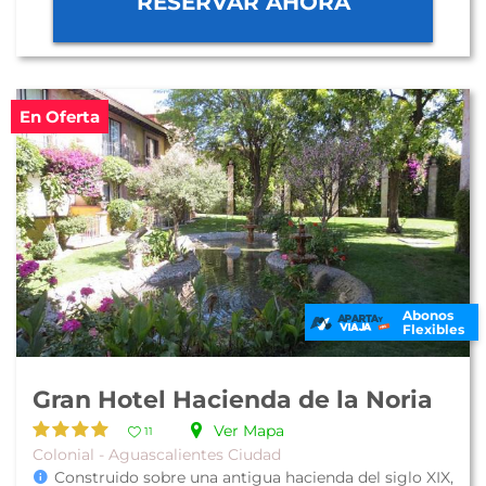
RESERVAR AHORA
En Oferta
Abonos
Flexibles
Gran Hotel Hacienda de la Noria
Ver Mapa
11
Colonial - Aguascalientes Ciudad
Construido sobre una antigua hacienda del siglo XIX,