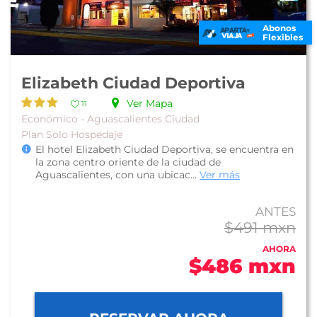
Abonos
Flexibles
Elizabeth Ciudad Deportiva
Ver Mapa
11
Económico - Aguascalientes Ciudad
Plan Solo Hospedaje
El hotel Elizabeth Ciudad Deportiva, se encuentra en
la zona centro oriente de la ciudad de
Aguascalientes, con una ubicac...
Ver más
ANTES
$491 mxn
AHORA
$486 mxn