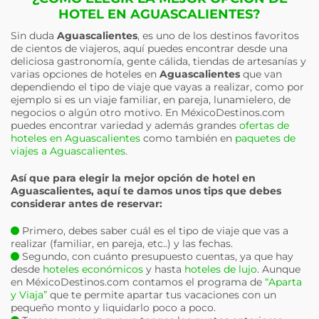
HOTEL EN AGUASCALIENTES?
Sin duda
Aguascalientes
, es uno de los destinos favoritos
de cientos de viajeros, aquí puedes encontrar desde una
deliciosa gastronomía, gente cálida, tiendas de artesanías y
varias opciones de hoteles en
Aguascalientes
que van
dependiendo el tipo de viaje que vayas a realizar, como por
ejemplo si es un viaje familiar, en pareja, lunamielero, de
negocios o algún otro motivo. En MéxicoDestinos.com
puedes encontrar variedad y además grandes
ofertas de
hoteles en Aguascalientes
como también en
paquetes de
viajes a Aguascalientes
.
Así que para elegir la mejor opción de hotel en
Aguascalientes
, aquí te damos unos tips que debes
considerar antes de reservar:
Primero, debes saber cuál es el tipo de viaje que vas a
realizar (familiar, en pareja, etc..) y las fechas.
Segundo, con cuánto presupuesto cuentas, ya que hay
desde
hoteles económicos
y hasta
hoteles de lujo
. Aunque
en MéxicoDestinos.com contamos el programa de
“Aparta
y Viaja”
que te permite apartar tus vacaciones con un
pequeño monto y liquidarlo poco a poco.