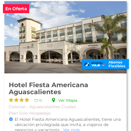
En Oferta
Abonos
Flexibles
Hotel Fiesta Americana
Aguascalientes
Ver Mapa
13
Colonial - Aguascalientes Ciudad
Plan Solo Hospedaje
El Hotel Fiesta Americana Aguascalientes, tiene una
ubicación privilegiada que invita, a viajeros de
negocios y vacacionis...
Ver más