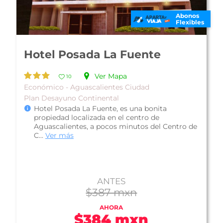
Abonos
Flexibles
Hotel Posada La Fuente
Ver Mapa
10
Económico - Aguascalientes Ciudad
Plan Desayuno Continental
Hotel Posada La Fuente, es una bonita
propiedad localizada en el centro de
Aguascalientes, a pocos minutos del Centro de
C...
Ver más
ANTES
$387 mxn
AHORA
$384 mxn