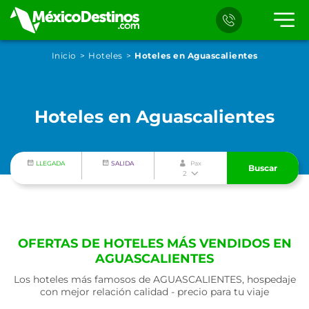
Inicio
Hoteles
Hoteles en Aguascalientes
Hoteles en Aguascalientes
LLEGADA
SALIDA
Pax
Buscar
2
OFERTAS DE HOTELES MÁS VENDIDOS EN
AGUASCALIENTES
Los hoteles más famosos de AGUASCALIENTES, hospedaje
con mejor relación calidad - precio para tu viaje