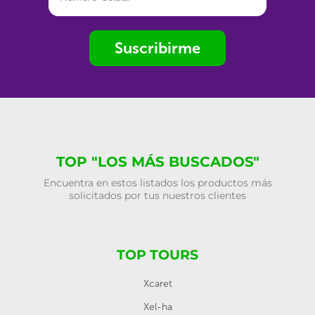
Suscribirme
TOP "LOS MÁS BUSCADOS"
Encuentra en estos listados los productos más
solicitados por tus nuestros clientes
TOP TOURS
Xcaret
Xel-ha