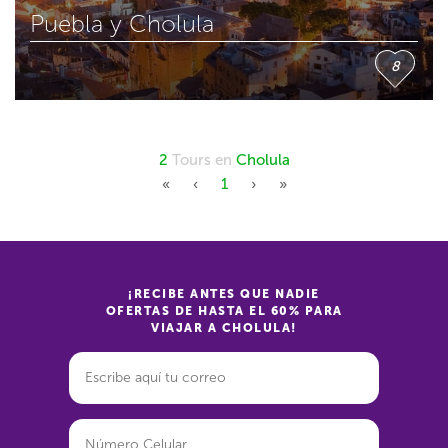
Puebla y Cholula
8
2
Tours en
Cholula
First
Previous
Next
Last
«
‹
1
›
»
¡RECIBE ANTES QUE NADIE
OFERTAS DE HASTA EL 60% PARA
VIAJAR A CHOLULA!