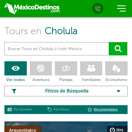
Tours en
Cholula
Ver todos
Aventura
Parejas
Familiares
Ecoturismo
Filtros de Búsqueda
Por Nombre
Por Precio
Recomendados
Hrs
Arqueológico