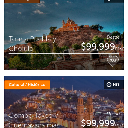
Desde
Tour a Puebla y
$
99,999
Cholula
mxn
225
Hrs
Cultural / Histórico
Desde
Combo Taxco y
$
99,999
Cuernavaca más
mxn