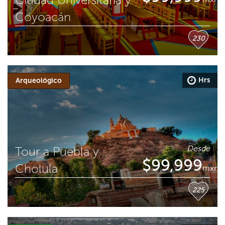
Coyoacán
230
Hrs
Arqueológico
Desde
Tour a Puebla y
$
99,999
Cholula
mxn
225