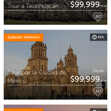
$
99,999
Tour a Teotihuacán
mxn
527
Hrs
Cultural / Histórico
Desde
Tour por la Ciudad de
$
99,999
México
mxn
337