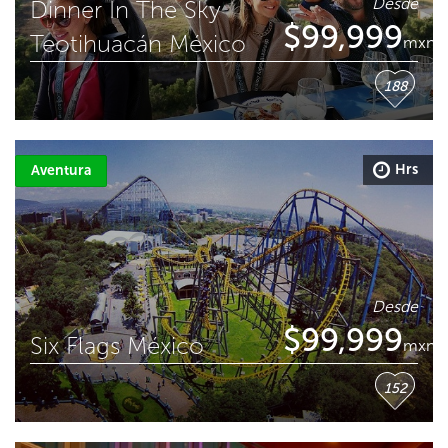
Desde
Dinner In The Sky
$
99,999
Teotihuacán México
mxn
188
Hrs
Aventura
Desde
$
99,999
Six Flags México
mxn
152