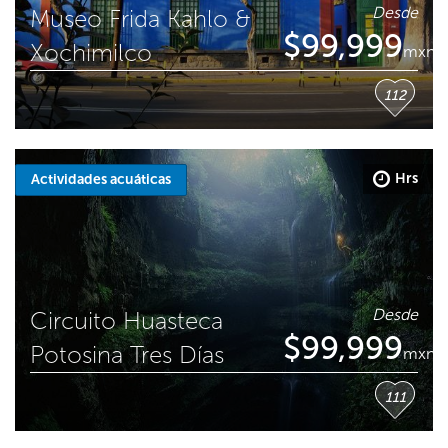
Desde
Museo Frida Kahlo &
$
99,999
Xochimilco
mxn
112
Hrs
Actividades acuáticas
Desde
Circuito Huasteca
$
99,999
Potosina Tres Días
mxn
111