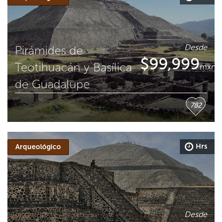
Desde
Pirámides de
$
99,999
Teotihuacán y Basílica
mxn
de Guadalupe
782
Hrs
Arqueológico
Desde