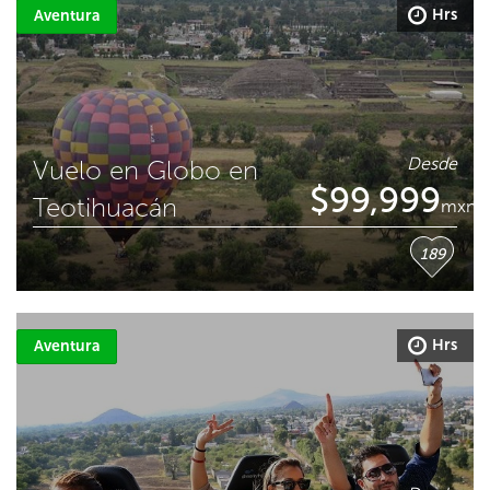
Hrs
Aventura
Desde
Vuelo en Globo en
$
99,999
Teotihuacán
mxn
189
Hrs
Aventura