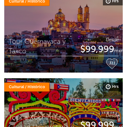
Hrs
Cultural / Histórico
Desde
Tour Cuernavaca y
$
99,999
Taxco
mxn
311
Hrs
Cultural / Histórico
Desde
Tour a Xochimilco,
$
99,999
Ciudad Universitaria y
mxn