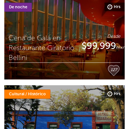
Hrs
De noche
Desde
Cena de Gala en
$
99,999
Restaurante Giratorio
mxn
Bellini
127
Hrs
Cultural / Histórico