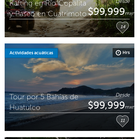
Desde
Rafting en Río Copalita
$
99,999
y Paseo en Cuatrimoto
mxn
14
Hrs
Actividades acuáticas
Desde
Tour por 5 Bahías de
$
99,999
Huatulco
mxn
11