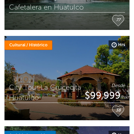
Cafetalera en Huatulco
77
Hrs
Cultural / Histórico
Desde
City Tour La Crucecita
$
99,999
Huatulco
mxn
38