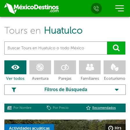
Tours en
Huatulco
Ver todos
Aventura
Parejas
Familiares
Ecoturismo
Filtros de Búsqueda
Por Nombre
Por Precio
Recomendados
Hrs
Actividades acuáticas