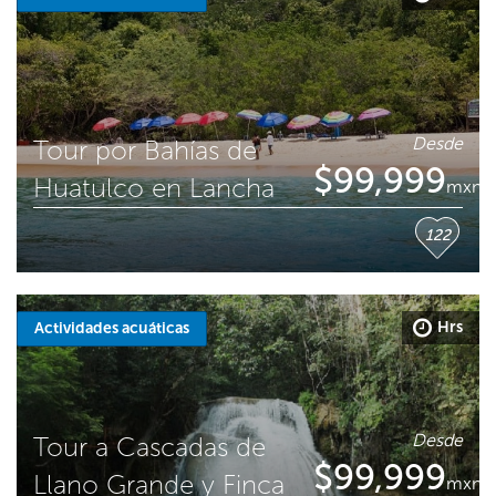
Desde
Tour por Bahías de
$
99,999
Huatulco en Lancha
mxn
122
Hrs
Actividades acuáticas
Desde
Tour a Cascadas de
$
99,999
Llano Grande y Finca
mxn