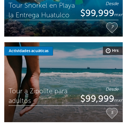
Desde
Tour Snorkel en Playa
$
99,999
la Entrega Huatulco
mxn
7
Hrs
Actividades acuáticas
Desde
Tour a Zipolite para
$
99,999
adultos
mxn
5