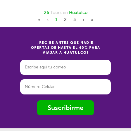
26
Tours en
Huatulco
First
Previous
Next
Last
«
‹
1
2
3
›
»
¡RECIBE ANTES QUE NADIE
OFERTAS DE HASTA EL 60% PARA
VIAJAR A HUATULCO!
Suscribirme