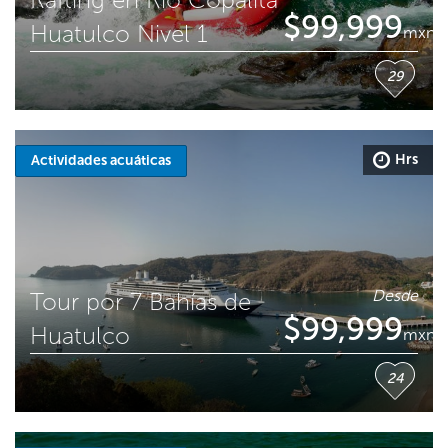
$
99,999
Huatulco Nivel 1
mxn
29
Hrs
Actividades acuáticas
Desde
Tour por 7 Bahías de
$
99,999
Huatulco
mxn
24