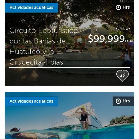
Hrs
Actividades acuáticas
Desde
Circuito Ecoturístico
$
99,999
por las Bahías de
mxn
Huatulco y la
Crucecita 4 días
10
Hrs
Actividades acuáticas