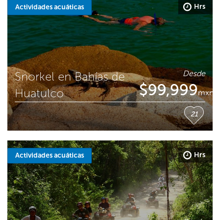
Hrs
Actividades acuáticas
Desde
Snorkel en Bahías de
$
99,999
Huatulco
mxn
21
Hrs
Actividades acuáticas