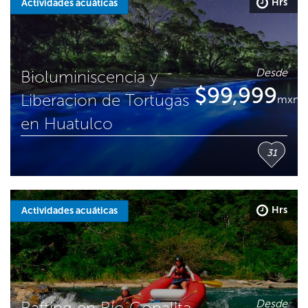
Hrs
Actividades acuáticas
Desde
Bioluminiscencia y
$
99,999
Liberacion de Tortugas
mxn
en Huatulco
31
Hrs
Actividades acuáticas
Desde
Rafting en Río Copalita