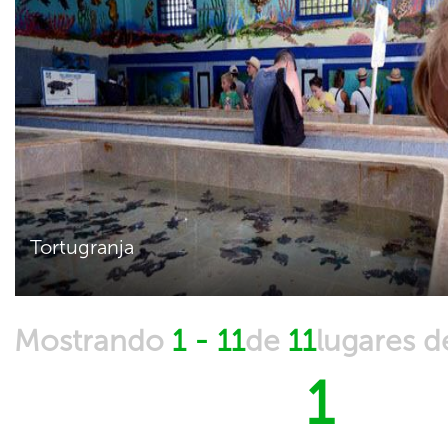
Tortugranja
Mostrando
1 - 11
de
11
lugares 
1