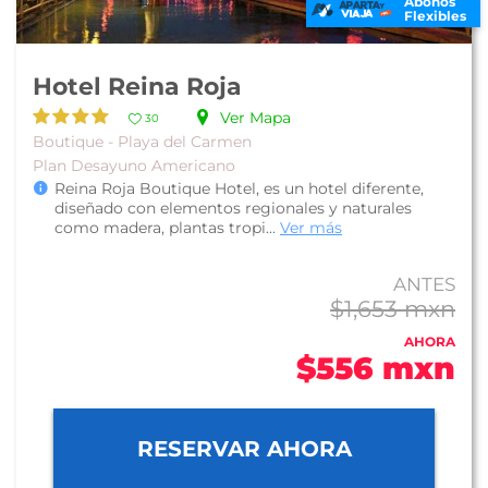
Abonos
Flexibles
Hotel Reina Roja
Ver Mapa
30
Boutique - Playa del Carmen
Plan Desayuno Americano
Reina Roja Boutique Hotel, es un hotel diferente,
diseñado con elementos regionales y naturales
como madera, plantas tropi...
Ver más
ANTES
$1,653 mxn
AHORA
$556 mxn
RESERVAR AHORA