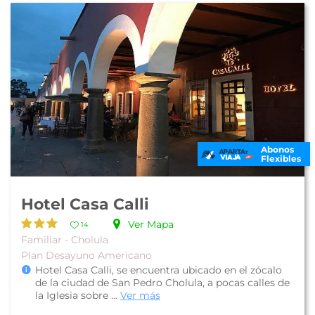
Abonos
Flexibles
Hotel Casa Calli
Ver Mapa
14
Familiar - Cholula
Plan Desayuno Americano
Hotel Casa Calli, se encuentra ubicado en el zócalo
de la ciudad de San Pedro Cholula, a pocas calles de
la Iglesia sobre ...
Ver más