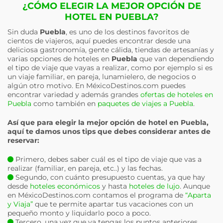
¿CÓMO ELEGIR LA MEJOR OPCIÓN DE
HOTEL EN PUEBLA?
Sin duda
Puebla
, es uno de los destinos favoritos de
cientos de viajeros, aquí puedes encontrar desde una
deliciosa gastronomía, gente cálida, tiendas de artesanías y
varias opciones de hoteles en
Puebla
que van dependiendo
el tipo de viaje que vayas a realizar, como por ejemplo si es
un viaje familiar, en pareja, lunamielero, de negocios o
algún otro motivo. En MéxicoDestinos.com puedes
encontrar variedad y además grandes
ofertas de hoteles en
Puebla
como también en
paquetes de viajes a Puebla
.
Así que para elegir la mejor opción de hotel en
Puebla
,
aquí te damos unos tips que debes considerar antes de
reservar:
Primero, debes saber cuál es el tipo de viaje que vas a
realizar (familiar, en pareja, etc..) y las fechas.
Segundo, con cuánto presupuesto cuentas, ya que hay
desde
hoteles económicos
y hasta
hoteles de lujo
. Aunque
en MéxicoDestinos.com contamos el programa de
“Aparta
y Viaja”
que te permite apartar tus vacaciones con un
pequeño monto y liquidarlo poco a poco.
Tercero, una vez que ya tengas los puntos anteriores,