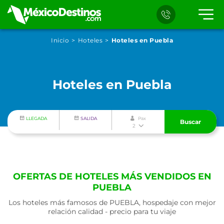
Inicio
Hoteles
Hoteles en Puebla
Hoteles en Puebla
LLEGADA
SALIDA
Pax
Buscar
2
OFERTAS DE HOTELES MÁS VENDIDOS EN
PUEBLA
Los hoteles más famosos de PUEBLA, hospedaje con mejor
relación calidad - precio para tu viaje