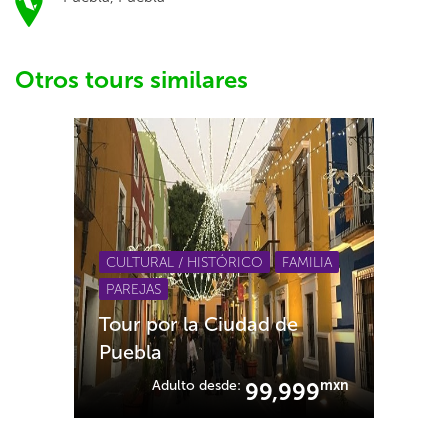
Otros tours similares
CULTURAL / HISTÓRICO
FAMILIA
PAREJAS
Tour por la Ciudad de
Puebla
Adulto desde:
mxn
99,999