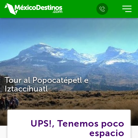
Tour al Popocatépetl e
Iztaccíhuatl
UPS!, Tenemos poco
espacio