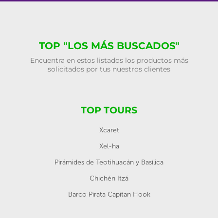
TOP "LOS MÁS BUSCADOS"
Encuentra en estos listados los productos más
solicitados por tus nuestros clientes
TOP TOURS
Xcaret
Xel-ha
Pirámides de Teotihuacán y Basílica
Chichén Itzá
Barco Pirata Capitan Hook