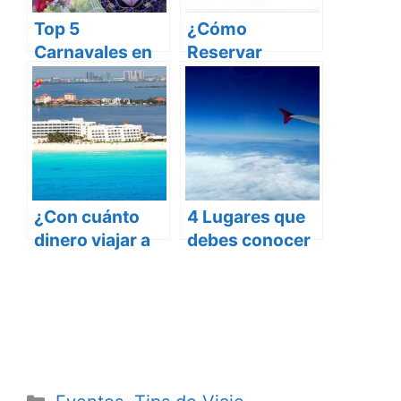
Top 5
¿Cómo
Carnavales en
Reservar
México 2019:
Hoteles Online?
¡Para bailar sin
parar!
¿Con cuánto
4 Lugares que
dinero viajar a
debes conocer
Cancún?
para Comprar
Vuelos Baratos
en México
Categorías