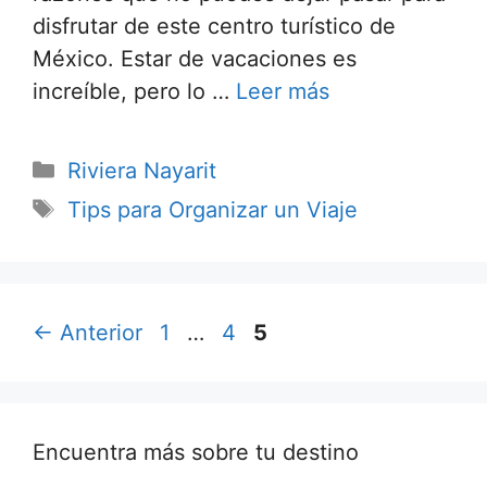
disfrutar de este centro turístico de
México. Estar de vacaciones es
increíble, pero lo …
Leer más
Categorías
Riviera Nayarit
Etiquetas
Tips para Organizar un Viaje
Página
Página
Página
←
Anterior
1
…
4
5
Encuentra más sobre tu destino