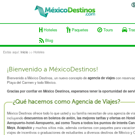
Hoteles
Paquetes
Tours
Tra
Blog
Estás aquí:
Inicio
>> Hoteles
¡Bienvenido a MéxicoDestinos!
Bienvenido a
México Destinos
, un nuevo concepto de
agencia de viajes
con reservac
Playa del Carmen y todo México.
Gracias por confiar en México Destinos, esperamos tener la oportunidad de servi
¿Qué hacemos como Agencia de Viajes?
México Destinos
ofrece todo lo que usted y su familia necesitan de una agencia de vi
incluyendo
descuentos en boletos de avión, las mejores tarifas y ofertas en
Hotel
Aeropuerto-hotel-Aeropuerto, así como Tours a todos los puntos de interés Canc
Maya
,
Acapulco
y muchos sitios más, además contamos con paquetes para vacacione
viajes de incentivos o graduaciones de estudiantes a diversos destinos de México y