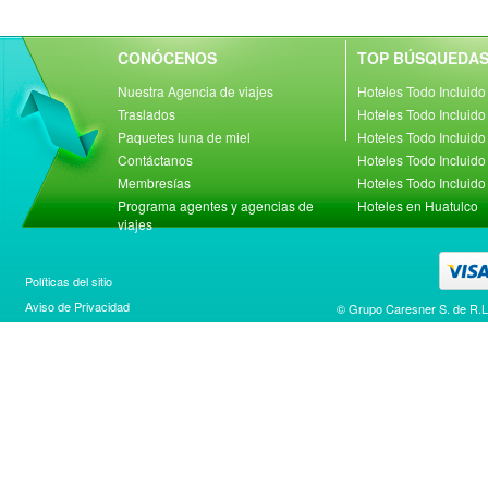
CONÓCENOS
TOP BÚSQUEDA
Nuestra Agencia de viajes
Hoteles Todo Incluid
Traslados
Hoteles Todo Incluid
Paquetes luna de miel
Hoteles Todo Incluido
Contáctanos
Hoteles Todo Incluido 
Membresías
Hoteles Todo Incluido
Programa agentes y agencias de
Hoteles en Huatulco
viajes
Políticas del sitio
Aviso de Privacidad
© Grupo Caresner S. de R.L.