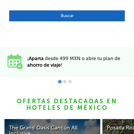
Buscar
¡
Aparta
desde 499 MXN o abre tu plan de
ahorro de viaje
!
OFERTAS DESTACADAS EN
HOTELES DE MÉXICO
Posada Real Los Cabos
Las B