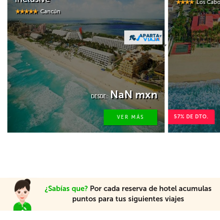
Los Cabos
7,022
mxn
DESDE:
 mxn
2,950 mxn
57% DE DTO.
MÁS
VER MÁS
¿Sabías que?
Por cada reserva de hotel acumulas
puntos para tus siguientes viajes