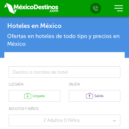
Hoteles en México
Ofertas en hoteles de todo tipo y precios en
México
LLEGADA
SALIDA
Llegada
Salida
ADULTOS Y NIÑOS
2 Adultos 0 Niños