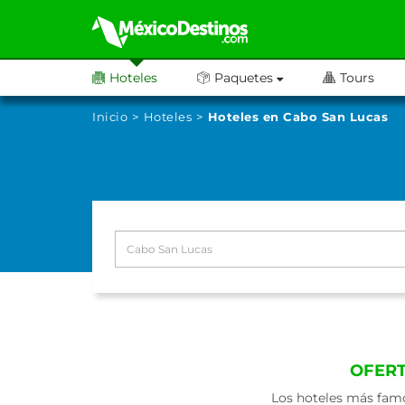
Hoteles
Paquetes
Tours
Inicio
Hoteles
Hoteles en Cabo San Lucas
OFERT
Los hoteles más famo