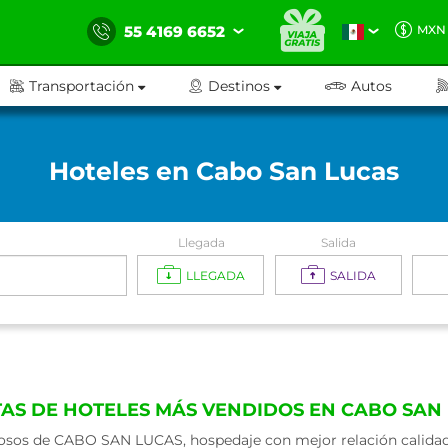
55 4169 6652
MXN
Transportación
Destinos
Autos
Hoteles en Cabo San Lucas
Llegada
Salida
LLEGADA
SALIDA
AS DE HOTELES MÁS VENDIDOS EN CABO SAN
sos de CABO SAN LUCAS, hospedaje con mejor relación calidad -