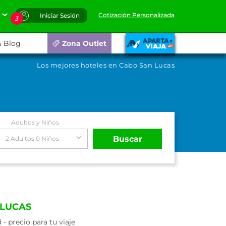
Cotización Personalizada
Iniciar Sesión
3
Blog
Zona Outlet
Los mejores hoteles en Cabo San Lucas
Adultos y Niños
Buscar
2 Adultos 0 Niños
 LUCAS
 precio para tu viaje