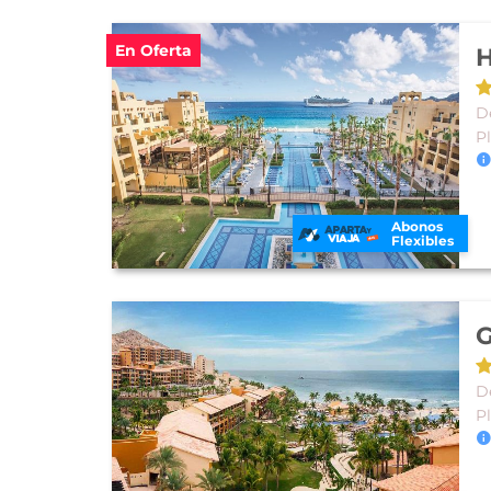
En Oferta
H
D
P
Abonos
Flexibles
D
P