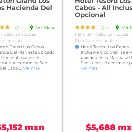
aton Grand Los
Hotel Tesoro Los
s Hacienda Del
Cabos - All Inclu
Opcional
Ver Mapa
Ver 
10
14
 - Cabo San Lucas
Familiar - Cabo San Lucas
do Incluido
Plan Solo Hospedaje
aton Grand Los Cabos
Hotel Tesoro Los Cabos - 
enda Del Mar, está ubicado
Inclusive Opcional, se e
 frente al mar en el
ubicado en la Marina de
edor que comunica San
San Lucas, el centro de pe
del Cabo ...
Ver más
Ver más
$5,152 mxn
$5,688 m