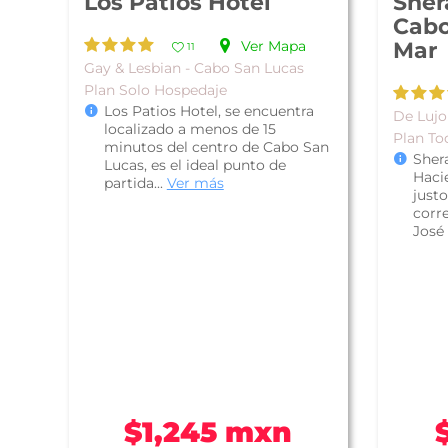
Los Patios Hotel
Sher
Cabo
Ver Mapa
Mar
11
Gay & Lesbian - Cabo San Lucas
Plan Solo Hospedaje
Los Patios Hotel, se encuentra
De Lujo
localizado a menos de 15
Plan To
minutos del centro de Cabo San
Sher
Lucas, es el ideal punto de
Haci
partida...
Ver más
justo
corr
José 
$1,245 mxn