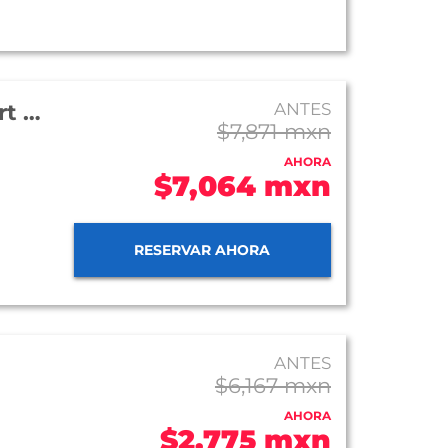
Hotel Pueblo Bonito Sunset Beach Resort and Spa
ANTES
$7,871 mxn
AHORA
$7,064 mxn
RESERVAR AHORA
ANTES
$6,167 mxn
AHORA
$2,775 mxn