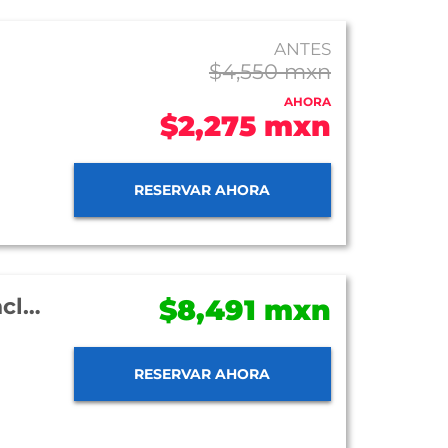
ANTES
$4,550 mxn
AHORA
$2,275 mxn
RESERVAR AHORA
Grand Fiesta Americana Los Cabos All Inclusive Golf and Spa
$8,491 mxn
RESERVAR AHORA