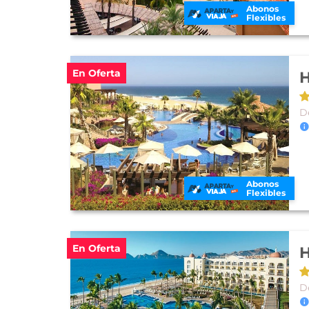
Abonos
Flexibles
En Oferta
De
Abonos
Flexibles
En Oferta
H
D