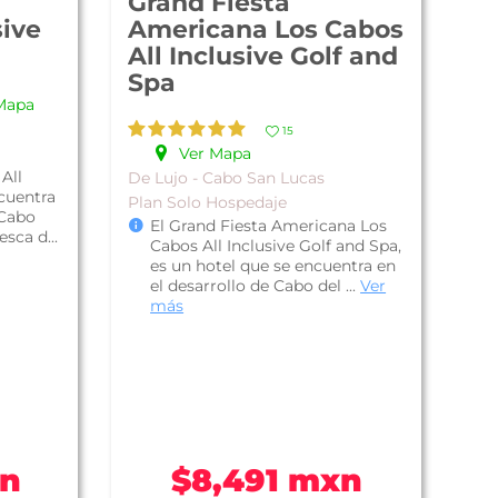
Grand Fiesta
sive
Americana Los Cabos
All Inclusive Golf and
Spa
Mapa
15
Ver Mapa
All
De Lujo - Cabo San Lucas
ncuentra
Plan Solo Hospedaje
 Cabo
El Grand Fiesta Americana Los
sca d...
Cabos All Inclusive Golf and Spa,
es un hotel que se encuentra en
el desarrollo de Cabo del ...
Ver
más
xn
$8,491 mxn