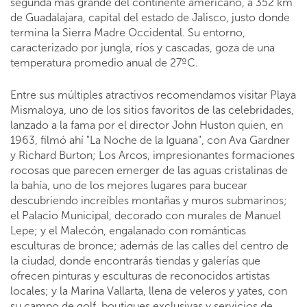
segunda más grande del continente americano, a 352 km
de Guadalajara, capital del estado de Jalisco, justo donde
termina la Sierra Madre Occidental. Su entorno,
caracterizado por jungla, ríos y cascadas, goza de una
temperatura promedio anual de 27ºC.
Entre sus múltiples atractivos recomendamos visitar Playa
Mismaloya, uno de los sitios favoritos de las celebridades,
lanzado a la fama por el director John Huston quien, en
1963, filmó ahí "La Noche de la Iguana", con Ava Gardner
y Richard Burton; Los Arcos, impresionantes formaciones
rocosas que parecen emerger de las aguas cristalinas de
la bahía, uno de los mejores lugares para bucear
descubriendo increíbles montañas y muros submarinos;
el Palacio Municipal, decorado con murales de Manuel
Lepe; y el Malecón, engalanado con románticas
esculturas de bronce; además de las calles del centro de
la ciudad, donde encontrarás tiendas y galerías que
ofrecen pinturas y esculturas de reconocidos artistas
locales; y la Marina Vallarta, llena de veleros y yates, con
su campo de golf, boutiques exclusivas y servicios de