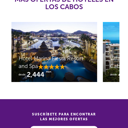
LOS CABOS
Hotel Marina Fiesta Resort
Villa L
and Spa
Cabos
mxn
2,444
4,
desde:
desde:
SUSCRÍBETE PARA ENCONTRAR
LAS MEJORES OFERTAS