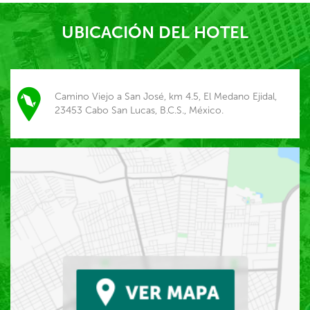
UBICACIÓN DEL HOTEL
Camino Viejo a San José, km 4.5, El Medano Ejidal,
23453 Cabo San Lucas, B.C.S., México.