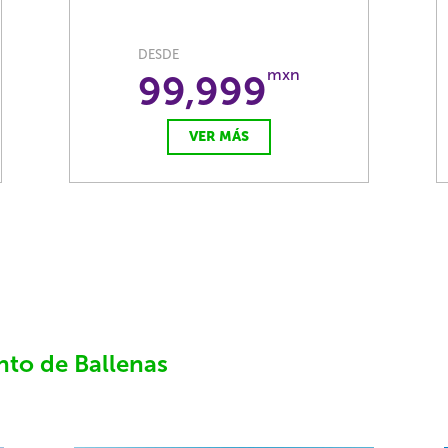
DESDE
mxn
99,999
VER MÁS
nto de Ballenas