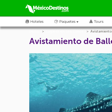
Hoteles
Paquetes
Tours
Inicio
Lugares en Los Cabos
Avistamiento
Avistamiento de Bal