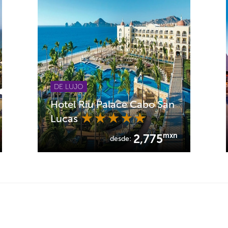
DE LUJO
Hotel Riu Palace Cabo San
Lucas
mxn
2,775
desde: