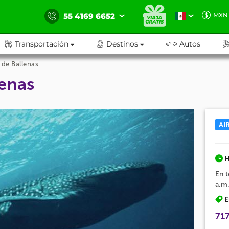
55 4169 6652
MXN
Transportación
Destinos
Autos
 de Ballenas
lenas
AI
H
En t
a.m.
E
71