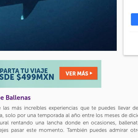
e Ballenas
e las más increíbles experiencias que te puedes llevar 
rnia, solo por una temporada al año entre los meses de di
tural rentando una lancha donde en ocasiones, ballena
dejes pasar este momento. También puedes admirar ot