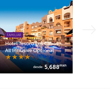
FAMILIAR
Hotel Tesoro Los Cabos -
All Inclusive Opcional
mxn
5,688
desde: