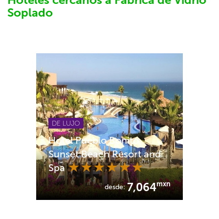
Soplado
DE LUJO
Hotel Pueblo Bonito
Sunset Beach Resort and
Spa
mxn
7,064
desde: