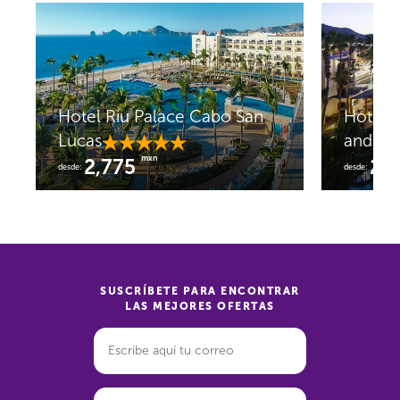
Hotel Riu Palace Cabo San
Hotel M
Lucas
and Sp
mxn
2,775
2,
desde:
desde:
SUSCRÍBETE PARA ENCONTRAR
LAS MEJORES OFERTAS