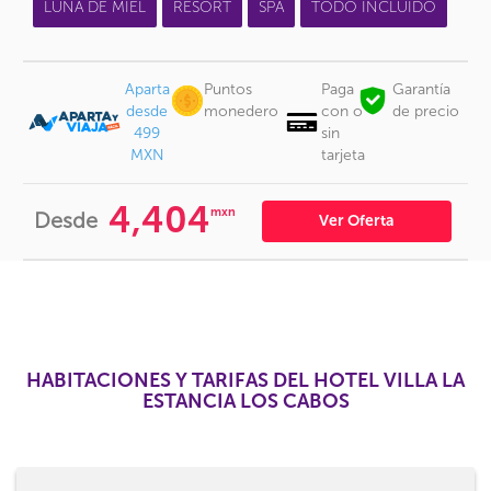
LUNA DE MIEL
RESORT
SPA
TODO INCLUIDO
Aparta
Puntos
Paga
Garantía
desde
monedero
con o
de precio
499
sin
MXN
tarjeta
4,404
mxn
Desde
Ver Oferta
HABITACIONES Y TARIFAS DEL HOTEL VILLA LA
ESTANCIA LOS CABOS