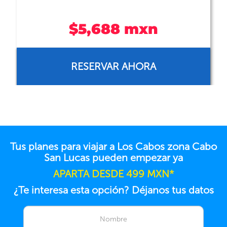
$8,491 mxn
RESERVAR AHORA
Tus planes para viajar a Los Cabos zona Cabo
San Lucas pueden empezar ya
APARTA DESDE 499 MXN*
¿Te interesa esta opción? Déjanos tus datos