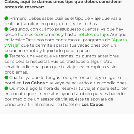
Cabos
, aquí te damos unos tips que debes considerar
antes de reservar:
Primero, debes saber cuál es el tipo de viaje que vas a
realizar (familiar, en pareja, etc..) y las fechas.
Segundo, con cuánto presupuesto cuentas, ya que hay
desde
hoteles económicos
y hasta
hoteles de lujo
. Aunque
en MéxicoDestinos.com contamos el programa de
“Aparta
y Viaja”
que te permite apartar tus vacaciones con un
pequeño monto y liquidarlo poco a poco.
Tercero, una vez que ya tengas los puntos anteriores,
considera si necesitas vuelos, traslados o algún otro
servicio adicional para que tu viaje sea completo y sin
problemas.
Cuarto, ya que lo tengas todo, entonces sí, ya elige tu
hotel en
Los Cabos
que vaya de acuerdo a tus condiciones.
Quinto, ¡llegó la hora de reservar tu viaje! Y para esto, ten
en cuenta que si necesitas ayuda también puedes hacerlo
por medio de un asesor de viajes, éste te apoyará de
principio a fin al reservar tu hotel en
Los Cabos
.