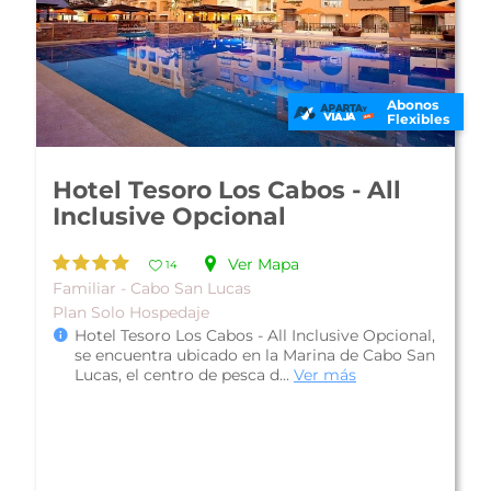
Abonos
Flexibles
Grand Fiesta Americana Los
Cabos All Inclusive Golf and
Spa
Ver Mapa
15
De Lujo - Cabo San Lucas
Plan Solo Hospedaje
El Grand Fiesta Americana Los Cabos All
Inclusive Golf and Spa, es un hotel que se
encuentra en el desarrollo de Cabo del ...
Ver
más