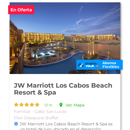
En Oferta
Abonos
Flexibles
JW Marriott Los Cabos Beach
Resort & Spa
Ver Mapa
10
Familiar - Cabo San Lucas
Plan Desayuno Buffet
JW Marriott Los Cabos Beach Resort & Spa es
un hotel de lujo ubicado en el desarrollo