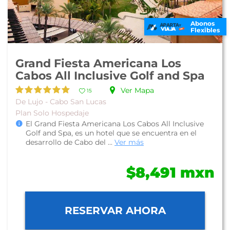
Abonos
Flexibles
Grand Fiesta Americana Los
Cabos All Inclusive Golf and Spa
Ver Mapa
15
De Lujo - Cabo San Lucas
Plan Solo Hospedaje
El Grand Fiesta Americana Los Cabos All Inclusive
Golf and Spa, es un hotel que se encuentra en el
desarrollo de Cabo del ...
Ver más
$8,491 mxn
RESERVAR AHORA