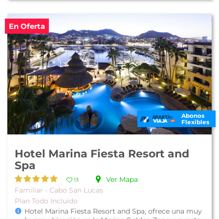
En Oferta
Abonos
Flexibles
Hotel Marina Fiesta Resort and
Spa
Ver Mapa
13
Familiar - Cabo San Lucas
Plan Todo Incluido
Hotel Marina Fiesta Resort and Spa, ofrece una muy