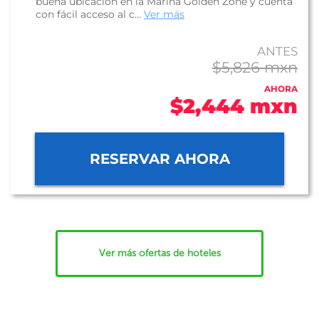
buena ubicación en la Marina Golden Zone y cuenta
con fácil acceso al c...
Ver más
ANTES
$5,826 mxn
AHORA
$2,444 mxn
RESERVAR AHORA
Ver más ofertas de hoteles