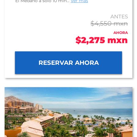
El Médano a sólo 10 min...
Ver más
ANTES
$4,550 mxn
AHORA
$2,275 mxn
RESERVAR AHORA