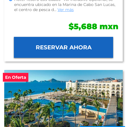
encuentra ubicado en la Marina de Cabo San Lucas,
el centro de pesca d...
Ver más
$5,688 mxn
RESERVAR AHORA
En Oferta