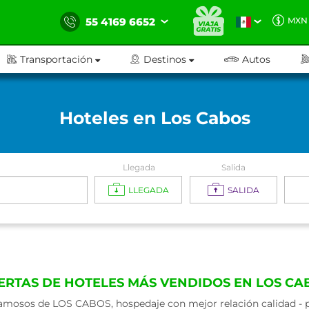
55 4169 6652
MXN
Transportación
Destinos
Autos
Hoteles en Los Cabos
Llegada
Salida
LLEGADA
SALIDA
ERTAS DE HOTELES MÁS VENDIDOS EN LOS CA
amosos de LOS CABOS, hospedaje con mejor relación calidad - pr