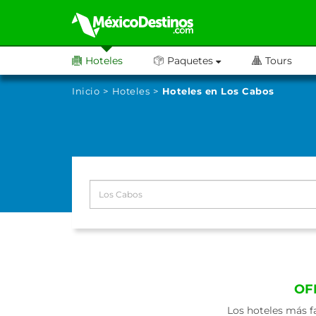
Hoteles
Paquetes
Tours
Inicio
Hoteles
Hoteles en Los Cabos
OF
Los hoteles más f