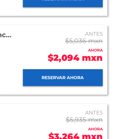
Hotel Holiday Inn Resort Los Cabos All Inclusive
ANTES
$5,036 mxn
AHORA
$2,094 mxn
RESERVAR AHORA
ANTES
$5,935 mxn
AHORA
$3,264 mxn