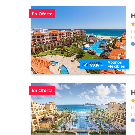
En Oferta
H
Fa
P
Abonos
Flexibles
En Oferta
H
D
P