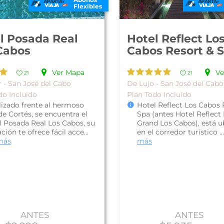
Flexibles
l Posada Real
Hotel Reflect Lo
Cabos
Cabos Resort & 
Ver Mapa
Ve
21
21
r - San José del Cabo
De Lujo - San José del Cabo
do Incluido
Plan Todo Incluido
lizado frente al hermoso
Hotel Reflect Los Cabos 
e Cortés, se encuentra el
Spa (antes Hotel Reflect 
l Posada Real Los Cabos, su
Grand Los Cabos), está 
ción te ofrece fácil acce...
en el corredor turístico ..
más
más
ANTES
ANTES