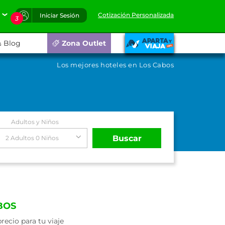
Cotización Personalizada
Iniciar Sesión
3
Blog
Zona Outlet
Los mejores hoteles en Los Cabos
Adultos y Niños
Buscar
2 Adultos 0 Niños
BOS
ecio para tu viaje