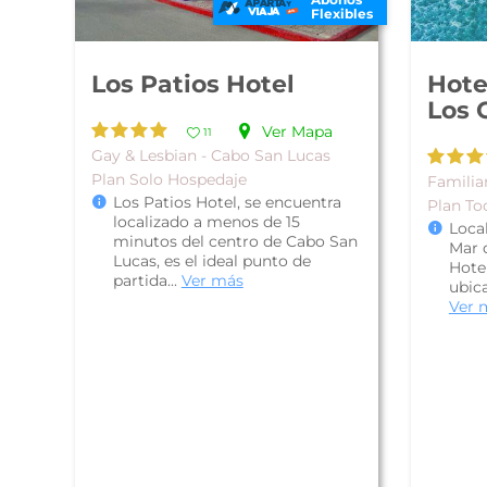
Flexibles
Los Patios Hotel
Hote
Los 
Ver Mapa
11
Gay & Lesbian - Cabo San Lucas
Plan Solo Hospedaje
Familia
Los Patios Hotel, se encuentra
Plan To
localizado a menos de 15
Loca
minutos del centro de Cabo San
Mar d
Lucas, es el ideal punto de
Hote
partida...
Ver más
ubica
Ver 