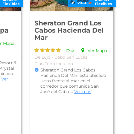
Flexibles
Flexibles
s
Sheraton Grand Los
Spa
Cabos Hacienda Del
Mar
r Mapa
Ver Mapa
10
De Lujo - Cabo San Lucas
Resort &
Plan Todo Incluido
Krystal
Sheraton Grand Los Cabos
ubicado
Hacienda Del Mar, está ubicado
.
Ver
justo frente al mar en el
corredor que comunica San
José del Cabo ...
Ver más