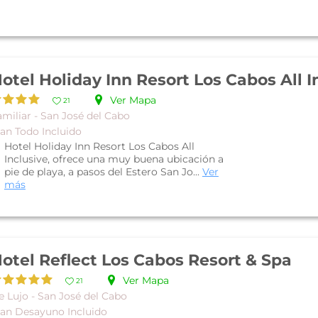
Ver Mapa
21
miliar - San José del Cabo
lan Todo Incluido
Hotel Holiday Inn Resort Los Cabos All
Inclusive, ofrece una muy buena ubicación a
pie de playa, a pasos del Estero San Jo...
Ver
más
otel Reflect Los Cabos Resort & Spa
Ver Mapa
21
e Lujo - San José del Cabo
lan Desayuno Incluido