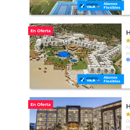
Abonos
Flexibles
En Oferta
Fa
P
Abonos
Flexibles
En Oferta
H
D
P