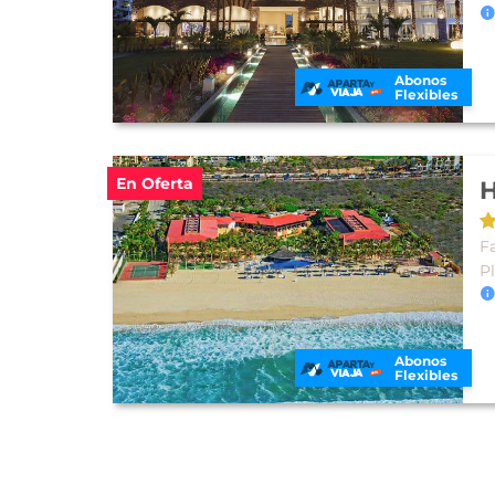
Abonos
Flexibles
En Oferta
H
Fa
P
Abonos
Flexibles