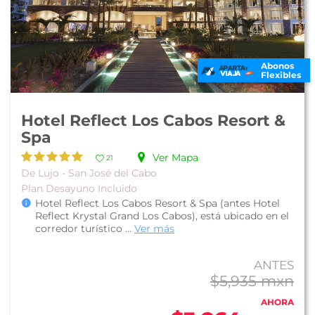
Abonos
Flexibles
Hotel Reflect Los Cabos Resort &
Spa
Ver Mapa
21
De Lujo - San José del Cabo
Plan Desayuno Incluido
Hotel Reflect Los Cabos Resort & Spa (antes Hotel
Reflect Krystal Grand Los Cabos), está ubicado en el
corredor turístico ...
Ver más
ANTES
$5,935 mxn
AHORA