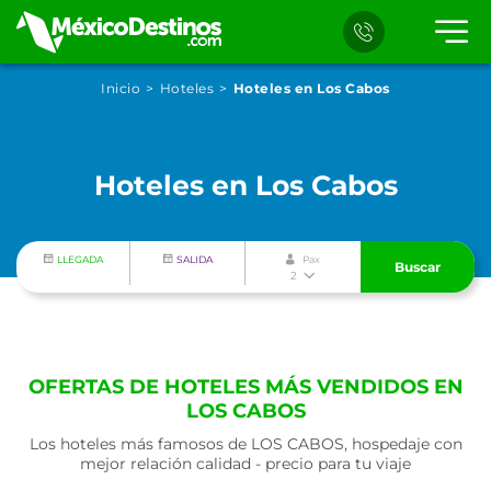
Inicio
Hoteles
Hoteles en Los Cabos
Hoteles en Los Cabos
LLEGADA
SALIDA
Pax
Buscar
2
OFERTAS DE HOTELES MÁS VENDIDOS EN
LOS CABOS
Los hoteles más famosos de LOS CABOS, hospedaje con
mejor relación calidad - precio para tu viaje