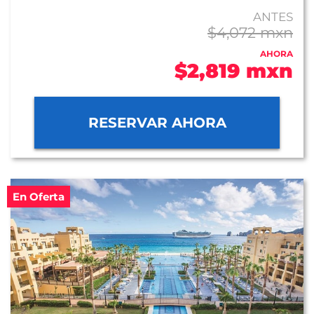
ANTES
$4,072 mxn
AHORA
$2,819 mxn
RESERVAR AHORA
En Oferta