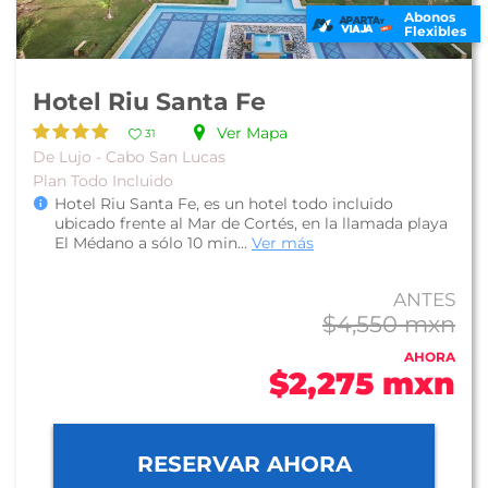
Abonos
Flexibles
Hotel Riu Santa Fe
Ver Mapa
31
De Lujo - Cabo San Lucas
Plan Todo Incluido
Hotel Riu Santa Fe, es un hotel todo incluido
ubicado frente al Mar de Cortés, en la llamada playa
El Médano a sólo 10 min...
Ver más
ANTES
$4,550 mxn
AHORA
$2,275 mxn
RESERVAR AHORA