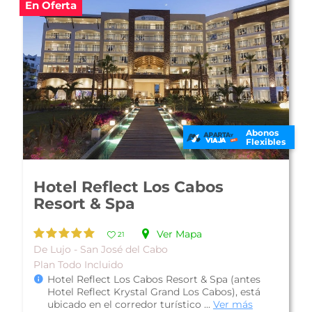
Abonos
Flexibles
Sheraton Grand Los Cabos
Hacienda Del Mar
Ver Mapa
10
De Lujo - Cabo San Lucas
Plan Todo Incluido
Sheraton Grand Los Cabos Hacienda Del Mar,
está ubicado justo frente al mar en el corredor
que comunica San José del Cabo ...
Ver más