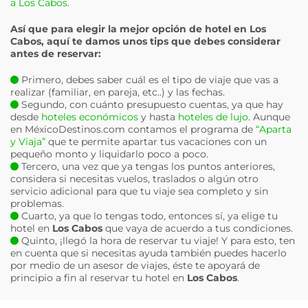
a Los Cabos
.
Así que para elegir la mejor opción de hotel en
Los
Cabos
, aquí te damos unos tips que debes considerar
antes de reservar:
Primero, debes saber cuál es el tipo de viaje que vas a
realizar (familiar, en pareja, etc..) y las fechas.
Segundo, con cuánto presupuesto cuentas, ya que hay
desde
hoteles económicos
y hasta
hoteles de lujo
. Aunque
en MéxicoDestinos.com contamos el programa de
“Aparta
y Viaja”
que te permite apartar tus vacaciones con un
pequeño monto y liquidarlo poco a poco.
Tercero, una vez que ya tengas los puntos anteriores,
considera si necesitas vuelos, traslados o algún otro
servicio adicional para que tu viaje sea completo y sin
problemas.
Cuarto, ya que lo tengas todo, entonces sí, ya elige tu
hotel en
Los Cabos
que vaya de acuerdo a tus condiciones.
Quinto, ¡llegó la hora de reservar tu viaje! Y para esto, ten
en cuenta que si necesitas ayuda también puedes hacerlo
por medio de un asesor de viajes, éste te apoyará de
principio a fin al reservar tu hotel en
Los Cabos
.