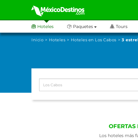
Hoteles
Paquetes
Tours
Inicio
Hoteles
Hoteles en Los Cabos
3 estre
OFERTAS 
Los hoteles más f