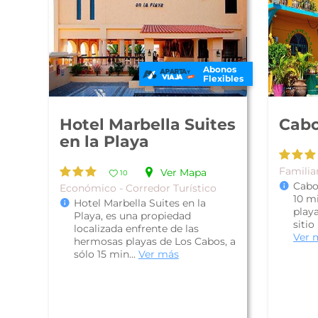
Abonos
Flexibles
Hotel Marbella Suites
Cabo
en la Playa
Familia
Ver Mapa
10
Cabo
Económico - Corredor Turístico
10 m
Hotel Marbella Suites en la
play
Playa, es una propiedad
sitio
localizada enfrente de las
Ver 
hermosas playas de Los Cabos, a
sólo 15 min...
Ver más