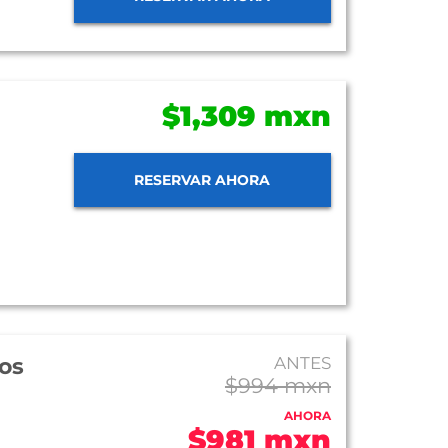
$1,309 mxn
RESERVAR AHORA
os
ANTES
$994 mxn
AHORA
$981 mxn