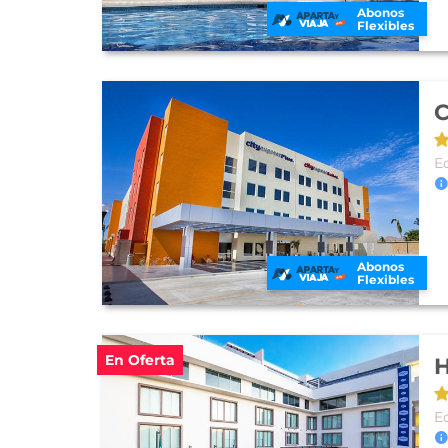
Abonos
Flexibles
C
E
Abonos
Flexibles
En Oferta
H
E