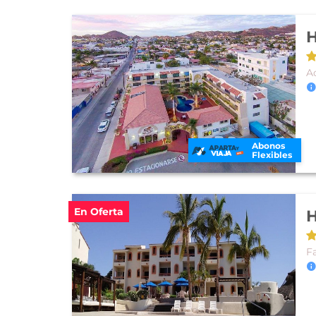
H
A
Abonos
Flexibles
En Oferta
H
Fa