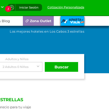
Cotización Personalizada
Iniciar Sesión
3
Blog
Zona Outlet
Los mejores hoteles en Los Cabos 3 estrellas
Adultos y Niños
Buscar
2 Adultos 0 Niños
ESTRELLAS
ecio para tu viaje