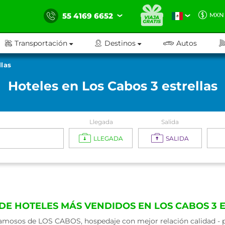
55 4169 6652
MXN
Transportación
Destinos
Autos
llas
Hoteles en Los Cabos 3 estrellas
Llegada
Salida
LLEGADA
SALIDA
DE HOTELES MÁS VENDIDOS EN LOS CABOS 3 
amosos de LOS CABOS, hospedaje con mejor relación calidad - pr