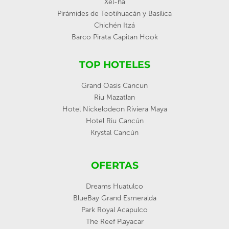
Xel-ha
Pirámides de Teotihuacán y Basílica
Chichén Itzá
Barco Pirata Capitan Hook
TOP HOTELES
Grand Oasis Cancun
Riu Mazatlan
Hotel Nickelodeon Riviera Maya
Hotel Riu Cancún
Krystal Cancún
OFERTAS
Dreams Huatulco
BlueBay Grand Esmeralda
Park Royal Acapulco
The Reef Playacar