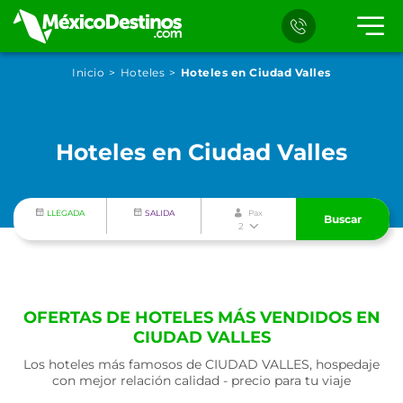
Inicio
Hoteles
Hoteles en Ciudad Valles
Hoteles en Ciudad Valles
LLEGADA
SALIDA
Pax
Buscar
2
OFERTAS DE HOTELES MÁS VENDIDOS EN
CIUDAD VALLES
Los hoteles más famosos de CIUDAD VALLES, hospedaje
con mejor relación calidad - precio para tu viaje