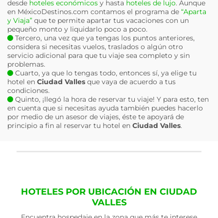
desde
hoteles económicos
y hasta
hoteles de lujo
. Aunque
en MéxicoDestinos.com contamos el programa de
“Aparta
y Viaja”
que te permite apartar tus vacaciones con un
pequeño monto y liquidarlo poco a poco.
Tercero, una vez que ya tengas los puntos anteriores,
considera si necesitas vuelos, traslados o algún otro
servicio adicional para que tu viaje sea completo y sin
problemas.
Cuarto, ya que lo tengas todo, entonces sí, ya elige tu
hotel en
Ciudad Valles
que vaya de acuerdo a tus
condiciones.
Quinto, ¡llegó la hora de reservar tu viaje! Y para esto, ten
en cuenta que si necesitas ayuda también puedes hacerlo
por medio de un asesor de viajes, éste te apoyará de
principio a fin al reservar tu hotel en
Ciudad Valles
.
HOTELES POR UBICACIÓN EN CIUDAD
VALLES
Encuentra hospedaje en la zona que más te interese