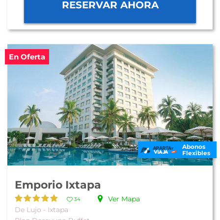
RESERVAR AHORA
En Oferta
Abonos
Flexibles
Emporio Ixtapa
Ver Mapa
34
De Lujo - Ixtapa