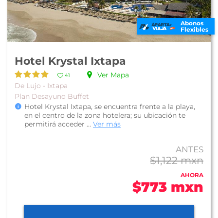
Abonos
Flexibles
Hotel Krystal Ixtapa
Ver Mapa
41
De Lujo - Ixtapa
Plan Desayuno Buffet
Hotel Krystal Ixtapa, se encuentra frente a la playa,
en el centro de la zona hotelera; su ubicación te
permitirá acceder ...
Ver más
ANTES
$1,122 mxn
AHORA
$773 mxn