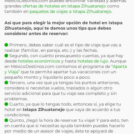
MéxicoDestinos.com puedes encontrar variedad y además
grandes
ofertas de hoteles en Ixtapa Zihuatanejo
como
también en
paquetes de viajes a Ixtapa Zihuatanejo
.
Así que para elegir la mejor opción de hotel en
Ixtapa
Zihuatanejo
, aquí te damos unos tips que debes
considerar antes de reservar:
Primero, debes saber cuál es el tipo de viaje que vas a
realizar (familiar, en pareja, etc..) y las fechas.
Segundo, con cuánto presupuesto cuentas, ya que hay
desde
hoteles económicos
y hasta
hoteles de lujo
. Aunque
en MéxicoDestinos.com contamos el programa de
“Aparta
y Viaja”
que te permite apartar tus vacaciones con un
pequeño monto y liquidarlo poco a poco.
Tercero, una vez que ya tengas los puntos anteriores,
considera si necesitas vuelos, traslados o algún otro
servicio adicional para que tu viaje sea completo y sin
problemas.
Cuarto, ya que lo tengas todo, entonces sí, ya elige tu
hotel en
Ixtapa Zihuatanejo
que vaya de acuerdo a tus
condiciones.
Quinto, ¡llegó la hora de reservar tu viaje! Y para esto, ten
en cuenta que si necesitas ayuda también puedes hacerlo
por medio de un asesor de viajes, éste te apoyará de