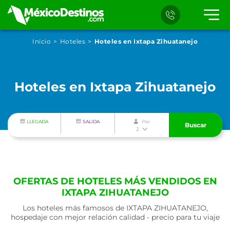
Inicio
Hoteles
Hoteles en Ixtapa Zihuatanejo
Hoteles en Ixtapa Zihuatanejo
LLEGADA
SALIDA
Pax
Buscar
2
OFERTAS DE HOTELES MÁS VENDIDOS EN
IXTAPA ZIHUATANEJO
Los hoteles más famosos de IXTAPA ZIHUATANEJO,
hospedaje con mejor relación calidad - precio para tu viaje