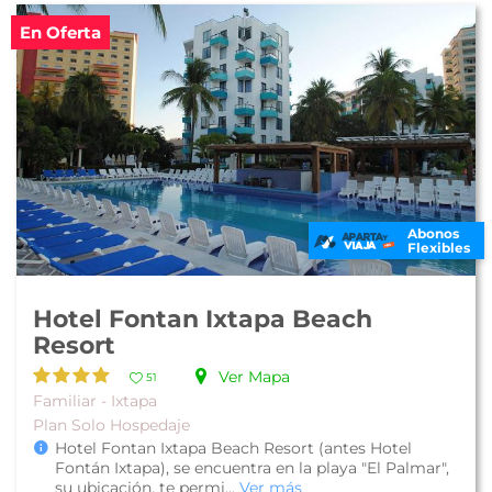
En Oferta
Abonos
Flexibles
Hotel Fontan Ixtapa Beach
Resort
Ver Mapa
51
Familiar - Ixtapa
Plan Solo Hospedaje
Hotel Fontan Ixtapa Beach Resort (antes Hotel
Fontán Ixtapa), se encuentra en la playa "El Palmar",
su ubicación, te permi...
Ver más