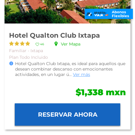
Abonos
Flexibles
Hotel Qualton Club Ixtapa
Ver Mapa
46
Familiar - Ixtapa
Plan Todo Incluido
Hotel Qualton Club Ixtapa, es ideal para aquellos que
desean combinar descanso con emocionantes
actividades, en un lugar ú...
Ver más
$1,338 mxn
RESERVAR AHORA