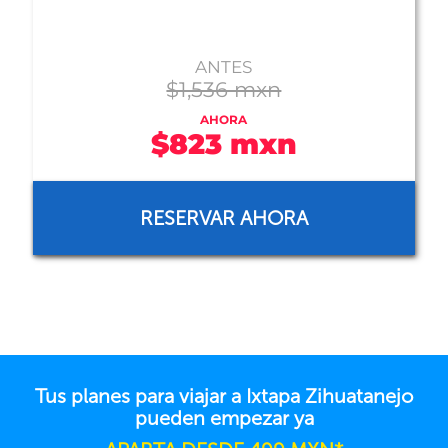
ANTES
$1,536 mxn
AHORA
$823 mxn
RESERVAR AHORA
Tus planes para viajar a Ixtapa Zihuatanejo
pueden empezar ya