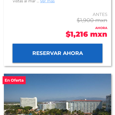
vistas al mar ...
Ver más
ANTES
$1,900 mxn
AHORA
$1,216 mxn
RESERVAR AHORA
En Oferta