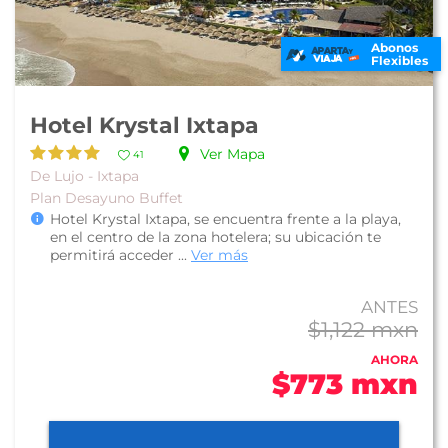
Abonos
Flexibles
Hotel Krystal Ixtapa
Ver Mapa
41
De Lujo - Ixtapa
Plan Desayuno Buffet
Hotel Krystal Ixtapa, se encuentra frente a la playa,
en el centro de la zona hotelera; su ubicación te
permitirá acceder ...
Ver más
ANTES
$1,122 mxn
AHORA
$773 mxn