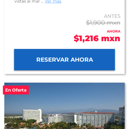
vistas al mar ...
Ver más
ANTES
$1,900 mxn
AHORA
$1,216 mxn
RESERVAR AHORA
En Oferta