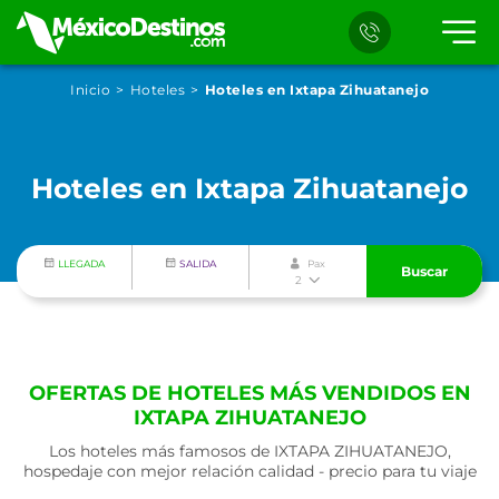
Inicio
Hoteles
Hoteles en Ixtapa Zihuatanejo
Hoteles en Ixtapa Zihuatanejo
LLEGADA
SALIDA
Pax
Buscar
2
OFERTAS DE HOTELES MÁS VENDIDOS EN
IXTAPA ZIHUATANEJO
Los hoteles más famosos de IXTAPA ZIHUATANEJO,
hospedaje con mejor relación calidad - precio para tu viaje