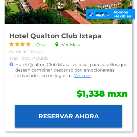
Abonos
Flexibles
Hotel Qualton Club Ixtapa
Ver Mapa
46
Familiar - Ixtapa
Plan Todo Incluido
Hotel Qualton Club Ixtapa, es ideal para aquellos que
desean combinar descanso con emocionantes
actividades, en un lugar ú...
Ver más
$1,338 mxn
RESERVAR AHORA