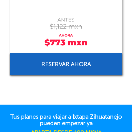
ANTES
$1,536 mxn
AHORA
$823 mxn
RESERVAR AHORA
Tus planes para viajar a Ixtapa Zihuatanejo
pueden empezar ya