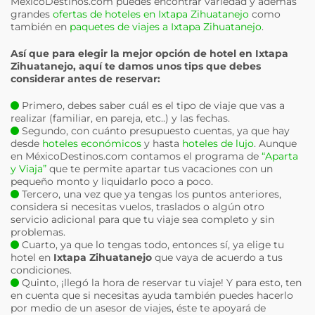
MéxicoDestinos.com puedes encontrar variedad y además
grandes
ofertas de hoteles en Ixtapa Zihuatanejo
como
también en
paquetes de viajes a Ixtapa Zihuatanejo
.
Así que para elegir la mejor opción de hotel en
Ixtapa
Zihuatanejo
, aquí te damos unos tips que debes
considerar antes de reservar:
Primero, debes saber cuál es el tipo de viaje que vas a
realizar (familiar, en pareja, etc..) y las fechas.
Segundo, con cuánto presupuesto cuentas, ya que hay
desde
hoteles económicos
y hasta
hoteles de lujo
. Aunque
en MéxicoDestinos.com contamos el programa de
“Aparta
y Viaja”
que te permite apartar tus vacaciones con un
pequeño monto y liquidarlo poco a poco.
Tercero, una vez que ya tengas los puntos anteriores,
considera si necesitas vuelos, traslados o algún otro
servicio adicional para que tu viaje sea completo y sin
problemas.
Cuarto, ya que lo tengas todo, entonces sí, ya elige tu
hotel en
Ixtapa Zihuatanejo
que vaya de acuerdo a tus
condiciones.
Quinto, ¡llegó la hora de reservar tu viaje! Y para esto, ten
en cuenta que si necesitas ayuda también puedes hacerlo
por medio de un asesor de viajes, éste te apoyará de