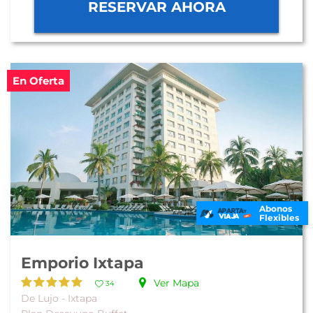
RESERVAR AHORA
En Oferta
Abonos
Flexibles
Emporio Ixtapa
Ver Mapa
34
De Lujo - Ixtapa