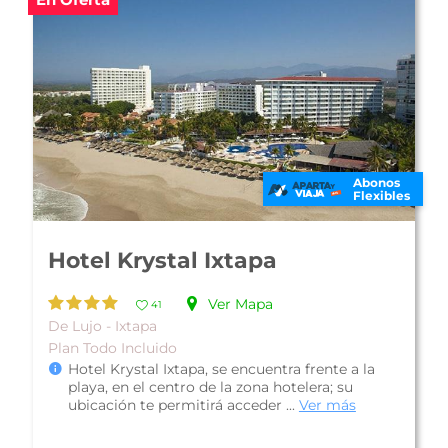
Abonos
Flexibles
Emporio Ixtapa
Ver Mapa
34
De Lujo - Ixtapa
Plan Todo Incluido
El Hotel Emporio Ixtapa se encuentra frente a
la playa, en el centro de la bahía El Palmar,
ubicación privilegiada que per...
Ver más