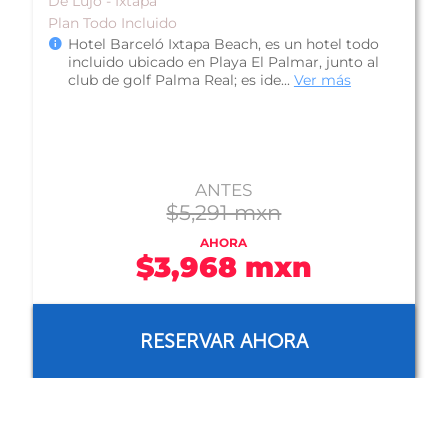
De Lujo - Ixtapa
Plan Todo Incluido
Hotel Park Royal Ixtapa, se encuentra en la
zona hotelera de Ixtapa-Zihuatanejo, dentro de
la Bahía el Palmar y está a pie...
Ver más
ANTES
$8,482 mxn
AHORA
$5,193 mxn
RESERVAR AHORA