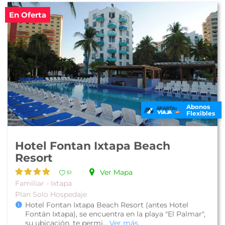
En Oferta
Abonos
Flexibles
Hotel Fontan Ixtapa Beach
Resort
Ver Mapa
51
Familiar - Ixtapa
Plan Solo Hospedaje
Hotel Fontan Ixtapa Beach Resort (antes Hotel
Fontán Ixtapa), se encuentra en la playa "El Palmar",
su ubicación, te permi...
Ver más