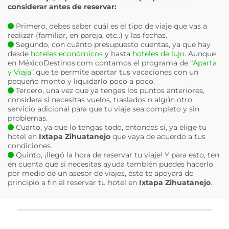
considerar antes de reservar:
Primero, debes saber cuál es el tipo de viaje que vas a
realizar (familiar, en pareja, etc..) y las fechas.
Segundo, con cuánto presupuesto cuentas, ya que hay
desde
hoteles económicos
y hasta
hoteles de lujo
. Aunque
en MéxicoDestinos.com contamos el programa de
“Aparta
y Viaja”
que te permite apartar tus vacaciones con un
pequeño monto y liquidarlo poco a poco.
Tercero, una vez que ya tengas los puntos anteriores,
considera si necesitas vuelos, traslados o algún otro
servicio adicional para que tu viaje sea completo y sin
problemas.
Cuarto, ya que lo tengas todo, entonces sí, ya elige tu
hotel en
Ixtapa Zihuatanejo
que vaya de acuerdo a tus
condiciones.
Quinto, ¡llegó la hora de reservar tu viaje! Y para esto, ten
en cuenta que si necesitas ayuda también puedes hacerlo
por medio de un asesor de viajes, éste te apoyará de
principio a fin al reservar tu hotel en
Ixtapa Zihuatanejo
.