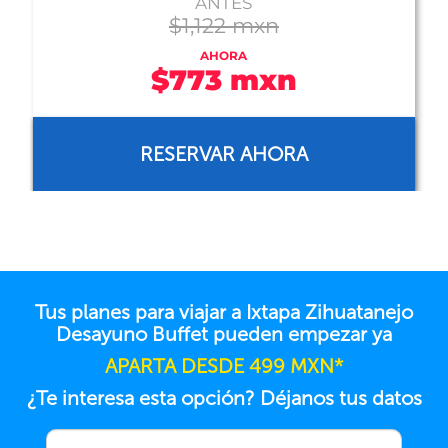
ANTES
$1,122 mxn
AHORA
$773 mxn
RESERVAR AHORA
Tus planes para viajar a Ixtapa Zihuatanejo
Desayuno Buffet pueden empezar ya
APARTA DESDE 499 MXN*
¿Te interesa esta opción? Déjanos tus datos