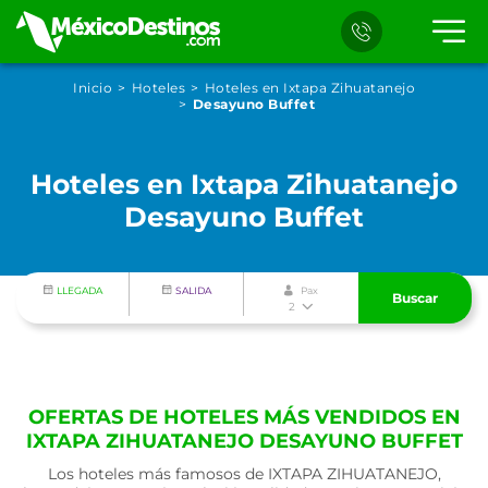
Inicio
Hoteles
Hoteles en Ixtapa Zihuatanejo
Desayuno Buffet
Hoteles en Ixtapa Zihuatanejo
Desayuno Buffet
LLEGADA
SALIDA
Pax
Buscar
2
OFERTAS DE HOTELES MÁS VENDIDOS EN
IXTAPA ZIHUATANEJO DESAYUNO BUFFET
Los hoteles más famosos de IXTAPA ZIHUATANEJO,