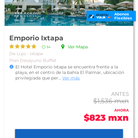
Abonos
Flexibles
Emporio Ixtapa
Ver Mapa
34
De Lujo - Ixtapa
Plan Desayuno Buffet
El Hotel Emporio Ixtapa se encuentra frente a la
playa, en el centro de la bahía El Palmar, ubicación
privilegiada que per...
Ver más
ANTES
$1,536 mxn
AHORA
$823 mxn