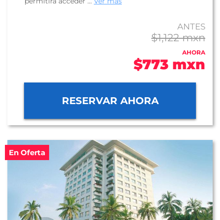
permitirá acceder ...
Ver más
ANTES
$1,122 mxn
AHORA
$773 mxn
RESERVAR AHORA
En Oferta