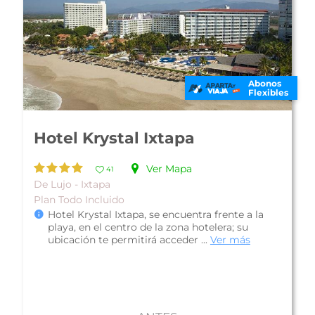
Abonos
Flexibles
el Krystal Ixtapa
Empori
Ver Mapa
41
o - Ixtapa
De Lujo - I
Todo Incluido
Plan Todo I
el Krystal Ixtapa, se encuentra frente a la
El Hotel
ya, en el centro de la zona hotelera; su
la playa
cación te permitirá acceder ...
Ver más
ubicació