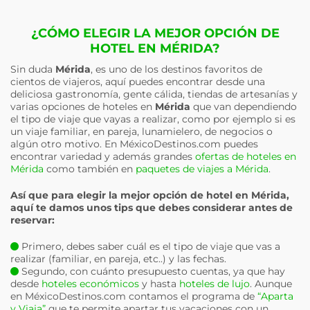
¿CÓMO ELEGIR LA MEJOR OPCIÓN DE
HOTEL EN MÉRIDA?
Sin duda
Mérida
, es uno de los destinos favoritos de
cientos de viajeros, aquí puedes encontrar desde una
deliciosa gastronomía, gente cálida, tiendas de artesanías y
varias opciones de hoteles en
Mérida
que van dependiendo
el tipo de viaje que vayas a realizar, como por ejemplo si es
un viaje familiar, en pareja, lunamielero, de negocios o
algún otro motivo. En MéxicoDestinos.com puedes
encontrar variedad y además grandes
ofertas de hoteles en
Mérida
como también en
paquetes de viajes a Mérida
.
Así que para elegir la mejor opción de hotel en
Mérida
,
aquí te damos unos tips que debes considerar antes de
reservar:
Primero, debes saber cuál es el tipo de viaje que vas a
realizar (familiar, en pareja, etc..) y las fechas.
Segundo, con cuánto presupuesto cuentas, ya que hay
desde
hoteles económicos
y hasta
hoteles de lujo
. Aunque
en MéxicoDestinos.com contamos el programa de
“Aparta
y Viaja”
que te permite apartar tus vacaciones con un