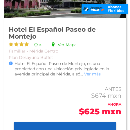
Abonos
Flexibles
Hotel El Español Paseo de
Montejo
Ver Mapa
13
Familiar - Mérida Centro
Plan Desayuno Buffet
Hotel El Español Paseo de Montejo, es una
propiedad con una ubicación privilegiada en la
avenida principal de Mérida, a só...
Ver más
ANTES
$674 mxn
AHORA
$625 mxn