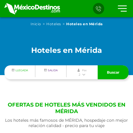
Inicio
Hoteles
Hoteles en Mérida
Hoteles en Mérida
LLEGADA
SALIDA
Pax
Buscar
2
OFERTAS DE HOTELES MÁS VENDIDOS EN
MÉRIDA
Los hoteles más famosos de MÉRIDA, hospedaje con mejor
relación calidad - precio para tu viaje