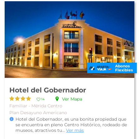
Abonos
Flexibles
Hotel del Gobernador
Ver Mapa
14
Familiar - Mérida Centro
Plan Desayuno Americano
Hotel del Gobernador, es una bonita propiedad que
se encuentra en pleno Centro Histórico, rodeado de
museos, atractivos tu...
Ver más