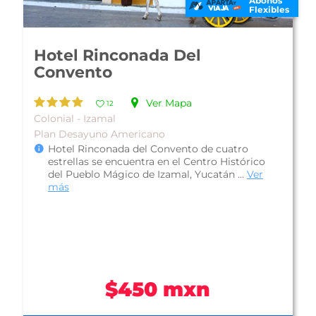
Abonos
Flexibles
Hotel Misión Express Mérida
Altabrisa
Ver Mapa
11
Económico - Norte
Plan Desayuno Americano
Hotel Misión Express Mérida Altabrisa, es ideal
para que lo visites, ubicado en la zona de
Altabrisa, te permitirá acceder...
Ver más
$524 mxn