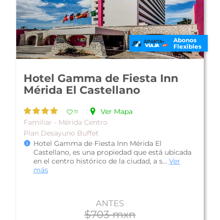
Abonos
Flexibles
Hotel María del Carmen
Ver Mapa
12
Familiar - Mérida Centro
Plan Solo Hospedaje
Hotel María del Carmen, ofrece una buena
ubicación en el Centro Histórico de la ciudad
de Mérida, cercano y con fácil acce...
Ver más
ANTES
$500 mxn