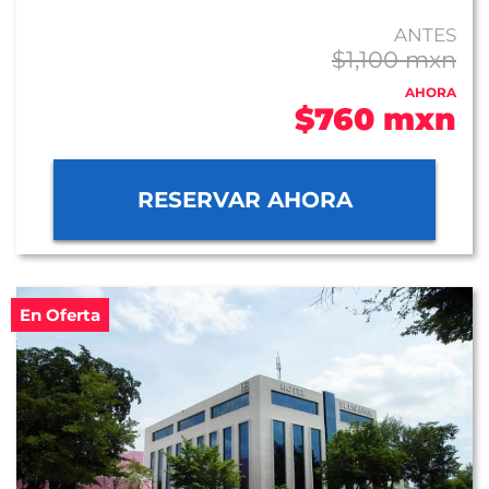
ANTES
$1,100 mxn
AHORA
$760 mxn
RESERVAR AHORA
En Oferta