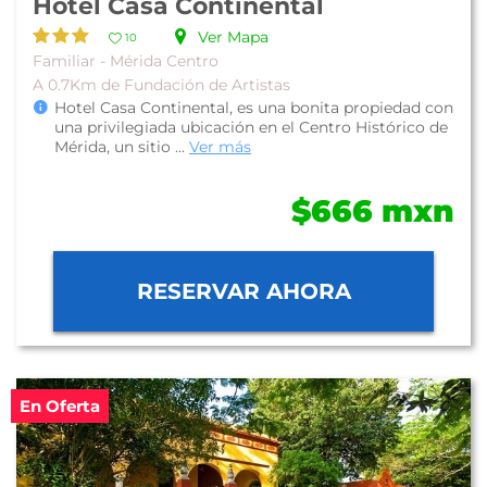
Hotel Casa Continental
Ver Mapa
10
Familiar - Mérida Centro
A 0.7Km de Fundación de Artistas
Hotel Casa Continental, es una bonita propiedad con
una privilegiada ubicación en el Centro Histórico de
Mérida, un sitio ...
Ver más
$666 mxn
RESERVAR AHORA
En Oferta