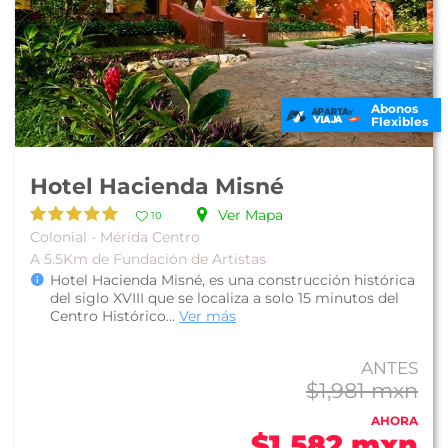
Abonos
Flexibles
Hotel Hacienda Misné
Ver Mapa
10
Colonial - Mérida Centro
A 5.5Km de Fundación de Artistas
Hotel Hacienda Misné, es una construcción histórica
del siglo XVIII que se localiza a solo 15 minutos del
Centro Histórico...
Ver más
ANTES
$1,981 mxn
AHORA
$1,582 mxn