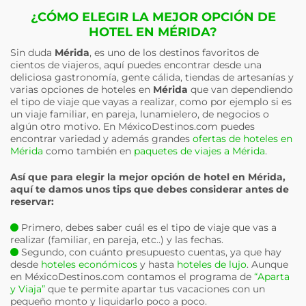
¿CÓMO ELEGIR LA MEJOR OPCIÓN DE
HOTEL EN MÉRIDA?
Sin duda
Mérida
, es uno de los destinos favoritos de
cientos de viajeros, aquí puedes encontrar desde una
deliciosa gastronomía, gente cálida, tiendas de artesanías y
varias opciones de hoteles en
Mérida
que van dependiendo
el tipo de viaje que vayas a realizar, como por ejemplo si es
un viaje familiar, en pareja, lunamielero, de negocios o
algún otro motivo. En MéxicoDestinos.com puedes
encontrar variedad y además grandes
ofertas de hoteles en
Mérida
como también en
paquetes de viajes a Mérida
.
Así que para elegir la mejor opción de hotel en
Mérida
,
aquí te damos unos tips que debes considerar antes de
reservar:
Primero, debes saber cuál es el tipo de viaje que vas a
realizar (familiar, en pareja, etc..) y las fechas.
Segundo, con cuánto presupuesto cuentas, ya que hay
desde
hoteles económicos
y hasta
hoteles de lujo
. Aunque
en MéxicoDestinos.com contamos el programa de
“Aparta
y Viaja”
que te permite apartar tus vacaciones con un
pequeño monto y liquidarlo poco a poco.