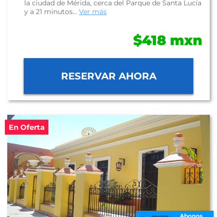
la ciudad de Mérida, cerca del Parque de Santa Lucía
y a 21 minutos...
Ver más
$418 mxn
RESERVAR AHORA
En Oferta
Abonos