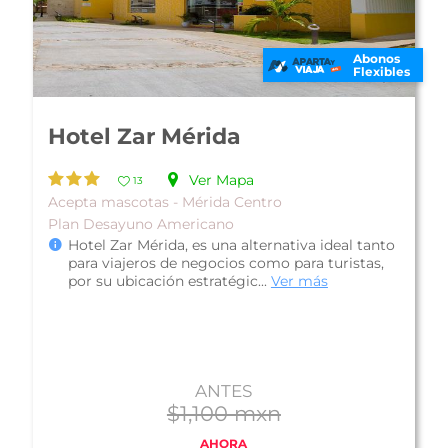
Abonos
Flexibles
Hotel Presidente
InterContinental Villa
Mercedes
Ver Mapa
12
Colonial - Mérida Centro
Plan Desayuno Buffet
Hotel Presidente InterContinental Villa
Mercedes, es una bonita propiedad construida
a principios del siglo XX, donde actu...
Ver más
ANTES
$1,146 mxn
AHORA