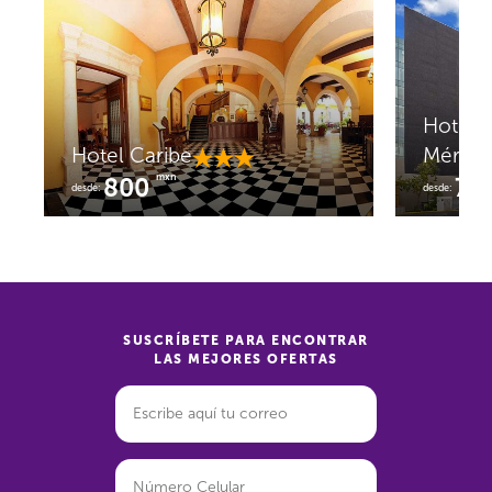
Hotel C
Hotel Caribe
Mérida
mxn
800
76
desde:
desde:
SUSCRÍBETE PARA ENCONTRAR
LAS MEJORES OFERTAS