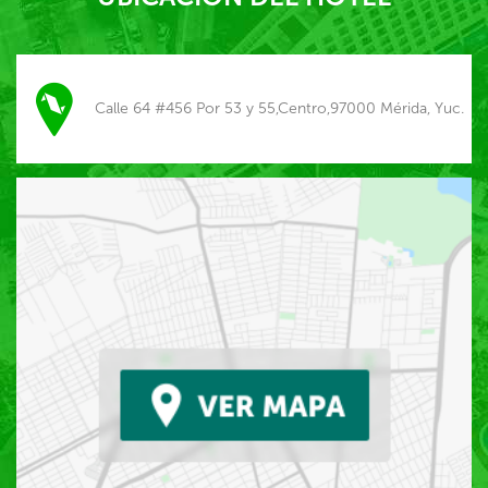
Calle 64 #456 Por 53 y 55,Centro,97000 Mérida, Yuc.