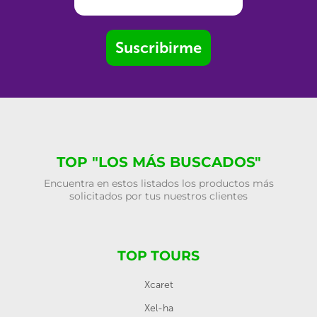
Suscribirme
TOP "LOS MÁS BUSCADOS"
Encuentra en estos listados los productos más
solicitados por tus nuestros clientes
TOP TOURS
Xcaret
Xel-ha