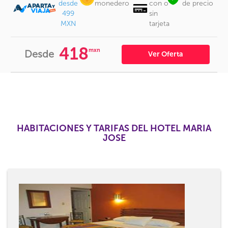
desde
monedero
con o
de precio
499
sin
MXN
tarjeta
418
mxn
Desde
Ver Oferta
HABITACIONES Y TARIFAS DEL HOTEL MARIA
JOSE