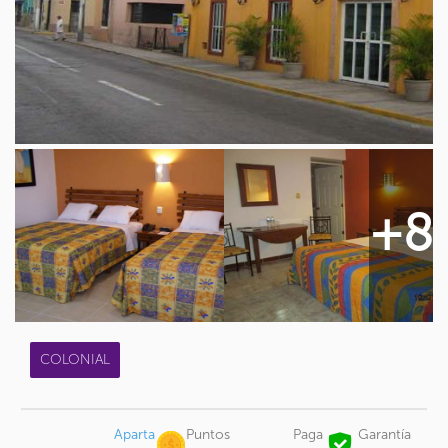
+8
COLONIAL
Aparta
Puntos
Paga
Garantía