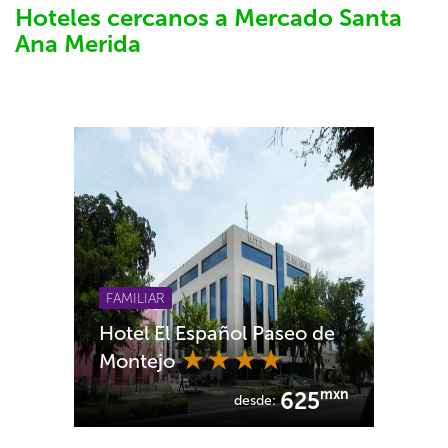
Hoteles cercanos a Mercado Santa
Ana Merida
FAMILIAR
Hotel El Español Paseo de
Montejo
mxn
625
desde: