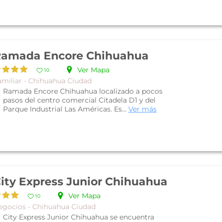
amada Encore Chihuahua
Ver Mapa
10
amiliar - Chihuahua Ciudad
Ramada Encore Chihuahua localizado a pocos
pasos del centro comercial Citadela D1 y del
Parque Industrial Las Américas. Es...
Ver más
ity Express Junior Chihuahua
Ver Mapa
10
egocios - Chihuahua Ciudad
City Express Junior Chihuahua se encuentra