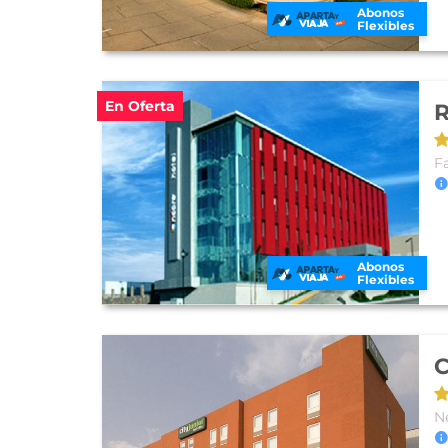
Abonos
Flexibles
En Oferta
R
F
Abonos
Flexibles
C
N