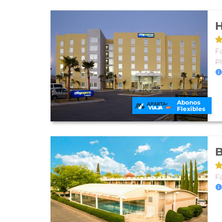
H
F
P
Abonos
Flexibles
B
F