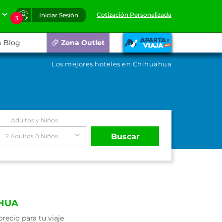
Cotización Personalizada
Iniciar Sesión
3
Blog
Zona Outlet
Los mejores hoteles en Chihuahua
Adultos y Niños
Buscar
2 Adultos 0 Niños
AHUA
ecio para tu viaje