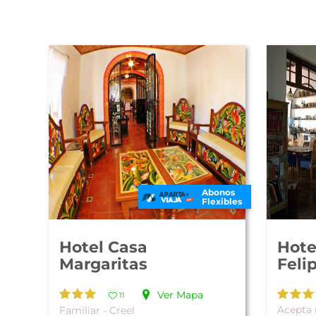
Abonos
Flexibles
Hotel Casa
Hote
Margaritas
Feli
Ver Mapa
11
Acepta 
Familiar - Creel