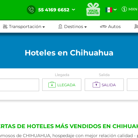
55 4169 6652
MXN
Transportación
Destinos
Autos
Hoteles en Chihuahua
Llegada
Salida
LLEGADA
SALIDA
RTAS DE HOTELES MÁS VENDIDOS EN CHIHU
amosos de CHIHUAHUA, hospedaje con mejor relación calidad - pr