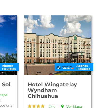
Abonos
Abonos
Flexibles
Flexibles
 Sol
Hotel Wingate by
Wyndham
Mapa
Chihuahua
d
rece una
Ver Mapa
10