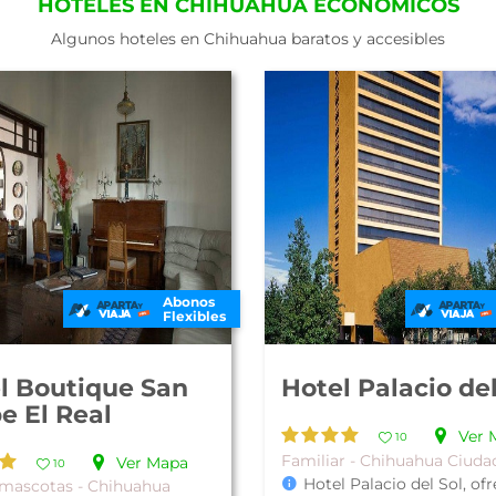
HOTELES EN CHIHUAHUA ECONÓMICOS
Algunos hoteles en Chihuahua baratos y accesibles
Abonos
Flexibles
l Boutique San
Hotel Palacio del
pe El Real
Ver 
10
Familiar - Chihuahua Ciuda
Ver Mapa
10
Hotel Palacio del Sol, of
mascotas - Chihuahua