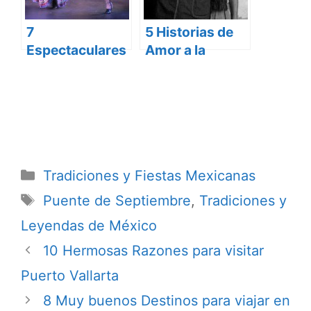
7
5 Historias de
Espectaculares
Amor a la
Trajes y Bailes
Mexicana
Típicos de
México
Categorías
Tradiciones y Fiestas Mexicanas
Etiquetas
Puente de Septiembre
,
Tradiciones y
Leyendas de México
10 Hermosas Razones para visitar
Puerto Vallarta
8 Muy buenos Destinos para viajar en