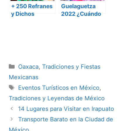
+ 250 Refranes
Guelaguetza
y Dichos
2022 ¿Cuándo
Mexicanos con
es?
mucho Sazón
Categorías
Oaxaca
,
Tradiciones y Fiestas
Mexicanas
Etiquetas
Eventos Turísticos en México
,
Tradiciones y Leyendas de México
14 Lugares para Visitar en Irapuato
Transporte Barato en la Ciudad de
México