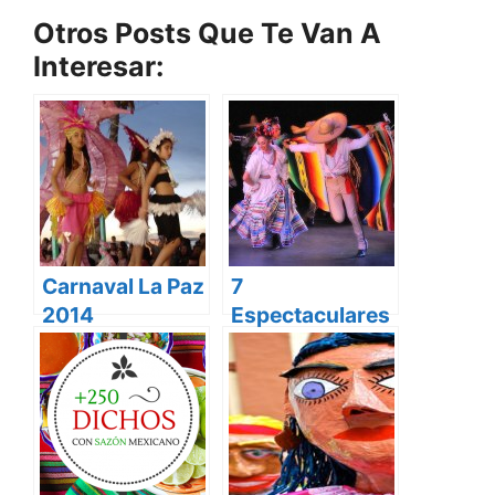
Otros Posts Que Te Van A
Interesar:
Carnaval La Paz
7
2014
Espectaculares
Trajes y Bailes
Típicos de
México