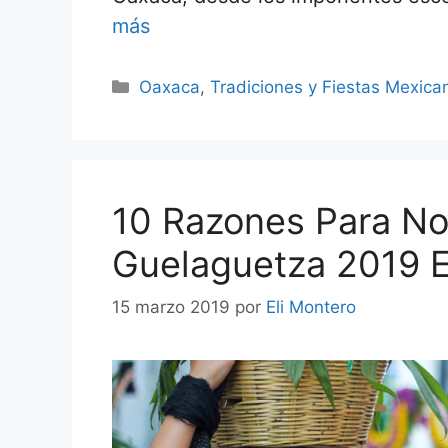
más
Categorías
Oaxaca
,
Tradiciones y Fiestas Mexica
10 Razones Para No
Guelaguetza 2019 
15 marzo 2019
por
Eli Montero