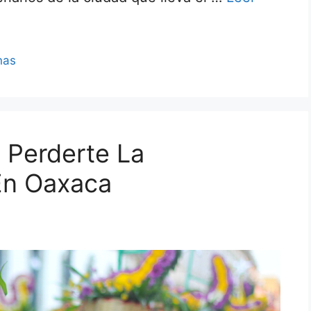
nas
 Perderte La
En Oaxaca