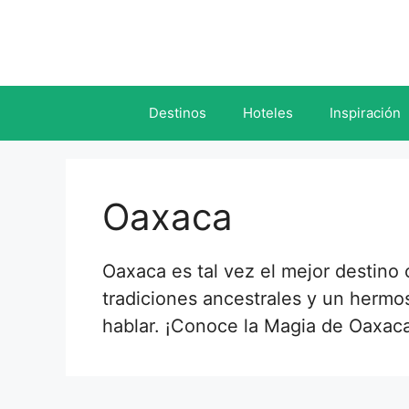
Saltar
al
contenido
Destinos
Hoteles
Inspiración
Oaxaca
Oaxaca es tal vez el mejor destino
tradiciones ancestrales y un hermo
hablar. ¡Conoce la Magia de Oaxac