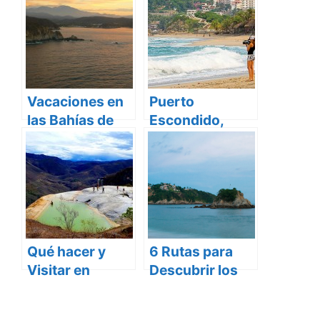
Vacaciones en
Puerto
las Bahías de
Escondido,
Huatulco,
Oaxaca y su
Oaxaca
Costa
Esmeralda
Qué hacer y
6 Rutas para
Visitar en
Descubrir los
Oaxaca
Tesoros de la
Costa de