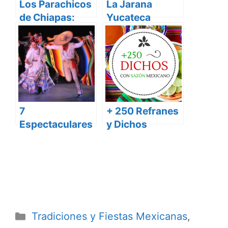
Los Parachicos
La Jarana
de Chiapas:
Yucateca
Orgullo de
¡Orgullo
Chiapa de
regional!
Corzo
7
+ 250 Refranes
Espectaculares
y Dichos
Trajes y Bailes
Mexicanos con
Típicos de
mucho Sazón
México
Categorías
Tradiciones y Fiestas Mexicanas
,