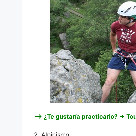
–>
¿Te gustaría practicarlo? -> To
2. Alpinismo.