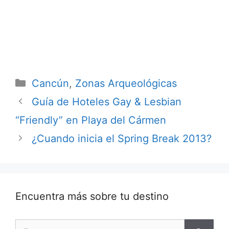
moverse en
en Puebla
Cancún
Categorías
Cancún
,
Zonas Arqueológicas
Guía de Hoteles Gay & Lesbian
“Friendly” en Playa del Cármen
¿Cuando inicia el Spring Break 2013?
Encuentra más sobre tu destino
Buscar: