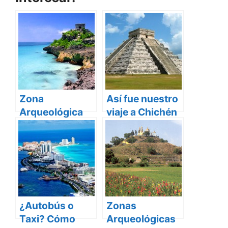
Zona
Así fue nuestro
Arqueológica
viaje a Chichén
de Tulum,
Itzá
Riviera Maya
¿Autobús o
Zonas
Taxi? Cómo
Arqueológicas