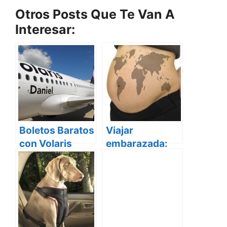
Otros Posts Que Te Van A
Interesar:
Boletos Baratos
Viajar
con Volaris
embarazada:
(Hasta 50%
Todo lo que
menos con
deberías saber
estos Tips)