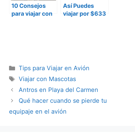
10 Consejos
Así Puedes
para viajar con
viajar por $633
tu perro en
mxn de Puebla a
coche
Cancún ida y
Vuelta
Categorías
Tips para Viajar en Avión
Etiquetas
Viajar con Mascotas
Antros en Playa del Carmen
Qué hacer cuando se pierde tu
equipaje en el avión