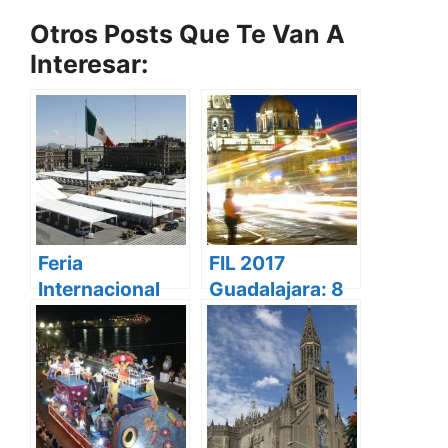
Otros Posts Que Te Van A
Interesar:
Feria
FIL 2017
Internacional
Guadalajara: 8
del Libro Zócalo
Buenos
2013
Pretextos para
Leer y Viajar