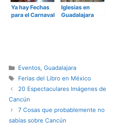
Ya hay Fechas
Iglesias en
para el Carnaval
Guadalajara
de Cozumel
2013
Categorías
Eventos
,
Guadalajara
Etiquetas
Ferias del Libro en México
20 Espectaculares Imágenes de
Cancún
7 Cosas que probablemente no
sabías sobre Cancún