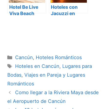
Hotel Be Live
Hoteles con
Viva Beach
Jacuzzi en
Cancún
Cancún
Categorías
Cancún
,
Hoteles Románticos
Etiquetas
Hoteles en Cancún
,
Lugares para
Bodas
,
Viajes en Pareja y Lugares
Románticos
Como llegar a la Riviera Maya desde
el Aeropuerto de Cancún