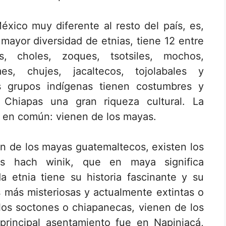
xico muy diferente al resto del país, es,
ayor diversidad de etnias, tiene 12 entre
s, choles, zoques, tsotsiles, mochos,
es, chujes, jacaltecos, tojolabales y
 grupos indígenas tienen costumbres y
a Chiapas una gran riqueza cultural. La
o en común: vienen de los mayas.
en de los mayas guatemaltecos, existen los
os hach winik, que en maya significa
a etnia tiene su historia fascinante y su
as más misteriosas y actualmente extintas o
e los soctones o chiapanecas, vienen de los
rincipal asentamiento fue en Napiniacá,