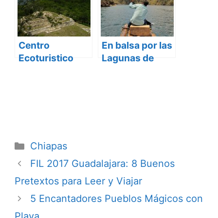
Centro
En balsa por las
Ecoturistico
Lagunas de
Chinkultic y
Montebello,
Zona
Chiapas
Arqueológica
Categorías
Chiapas
FIL 2017 Guadalajara: 8 Buenos
Pretextos para Leer y Viajar
5 Encantadores Pueblos Mágicos con
Playa