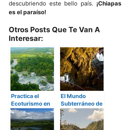
descubriendo este bello país.
¡Chiapas
es el paraíso!
Otros Posts Que Te Van A
Interesar:
Practica el
El Mundo
Ecoturismo en
Subterráneo de
Chiapas
las Grutas de
Rancho Nuevo