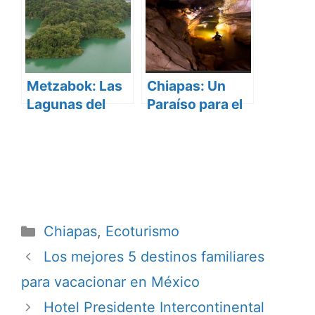
Metzabok: Las
Chiapas: Un
Lagunas del
Paraíso para el
Dios Trueno
Ecoturismo
Categorías
Chiapas
,
Ecoturismo
Los mejores 5 destinos familiares
para vacacionar en México
Hotel Presidente Intercontinental