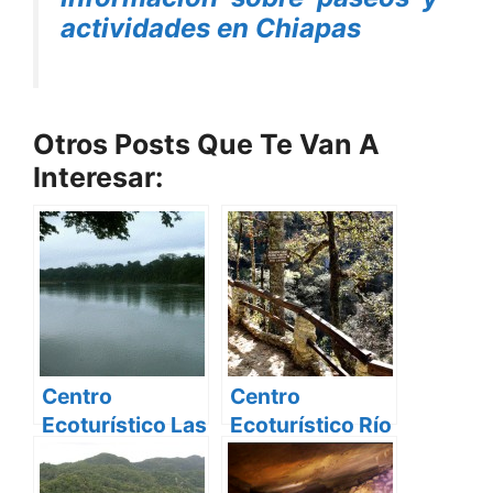
actividades en Chiapas
Otros Posts Que Te Van A
Interesar:
Centro
Centro
Ecoturístico Las
Ecoturístico Río
Guacamayas
Arcotete