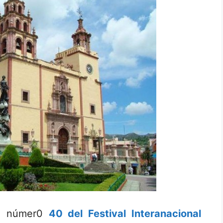
ón númer0
40 del Festival Interanacional