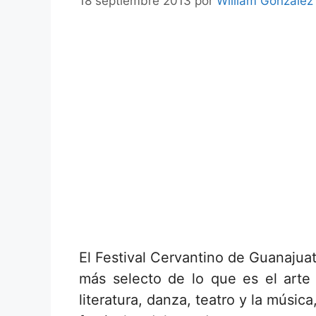
18 septiembre 2013
por
William González
El Festival Cervantino de Guanajua
más selecto de lo que es el arte y
literatura, danza, teatro y la músic