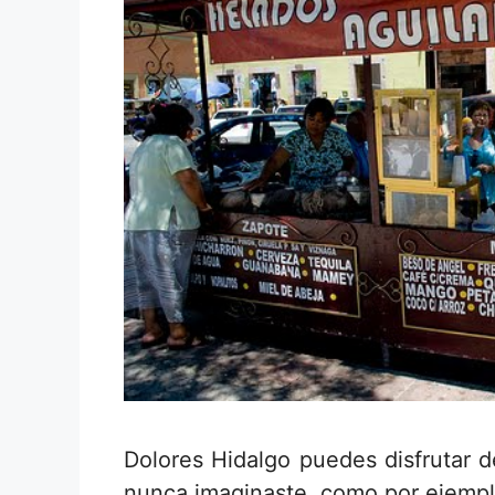
Dolores Hidalgo puedes disfrutar d
nunca imaginaste, como por ejempl