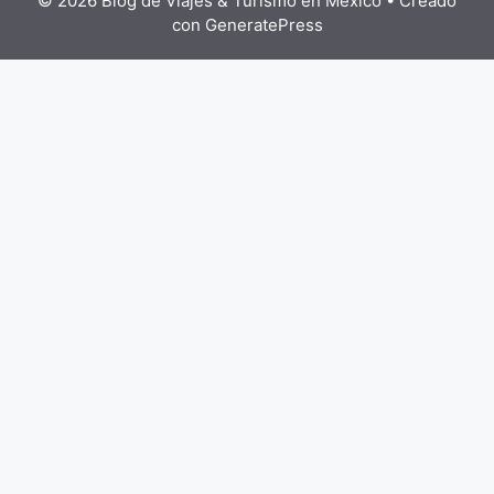
© 2026 Blog de Viajes & Turismo en México
• Creado
con
GeneratePress